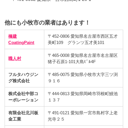
他にも小牧市の業者はあります！
橋建
〒452-0806 愛知県名古屋市西区五才
CoatingPaint
美町109 グランツ五才美101
〒465-0008 愛知県名古屋市名古屋区
職人村
猪子石原1-101大島ﾋﾞﾙ4F
フルタハウジン
〒485-0075 愛知県小牧市大字三ツ渕
グ株式会社
９１６
株式会社中部コ
〒444-0813 愛知県岡崎市羽根町鰻池
ーポレーション
１３７
有限会社北川板
〒491-0121 愛知県一宮市島村字上老
金工業
光寺２５