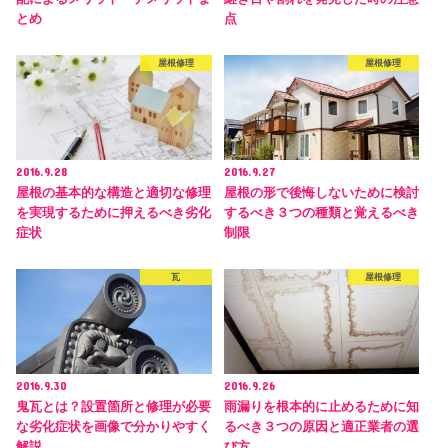
とめ
点
屋根修理
屋根修理
2016.9.28
2016.9.27
屋根の基本的な構造と適切な修理
屋根の形で後悔しないために検討
を実現するために押えるべき劣化
するべき３つの種類と覚えるべき
症状
制限
瓦
屋根修理
2016.9.30
2016.9.26
鬼瓦とは？設置箇所と修理が必要
雨漏りを根本的に止めるために知
な劣化症状を画像で分かりやすく
るべき３つの原因と適正業者の選
解説
び方