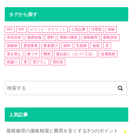
タグから探す
0円
DIY
メリット・デメリット
人気記事
付帯部
保険
劣化症状
基礎知識
塗料
屋根の構造
屋根修理
屋根塗装
屋根材
悪徳業者
業者選び
無料
瓦屋根
相場
窓
葺き替え
裏ワザ
費用
重ね張り（カバー工法）
金属屋根
雨漏り
雪
雪下ろし
雪対策
人気記事
屋根修理の価格相場と費用を安くする3つのポイント