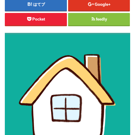
はてブ
Google+
Pocket
feedly