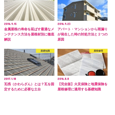
2016.9.15
2016.9.23
金属屋根の寿命を延ばす最適なメ
アパート・マンションから雨漏り
ンテナンス方法を屋根材別に徹底
が発生した時の対処方法と２つの
解説
原因
基礎知識
屋根修理
2017.1.18
2016.8.8
瓦桟（かわらざん）とは？瓦を固
【完全版】火災保険と地震保険を
定するために必要な土台
屋根修理に適用する基礎知識