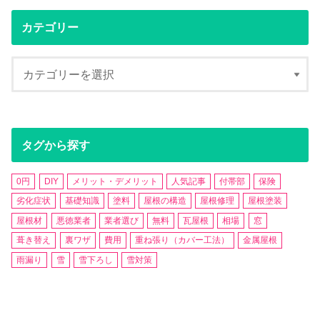
カテゴリー
タグから探す
0円
DIY
メリット・デメリット
人気記事
付帯部
保険
劣化症状
基礎知識
塗料
屋根の構造
屋根修理
屋根塗装
屋根材
悪徳業者
業者選び
無料
瓦屋根
相場
窓
葺き替え
裏ワザ
費用
重ね張り（カバー工法）
金属屋根
雨漏り
雪
雪下ろし
雪対策