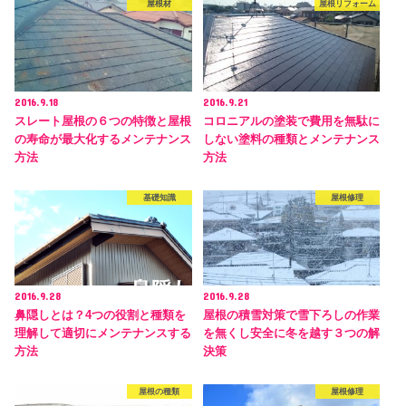
屋根材
屋根リフォーム
2016.9.18
2016.9.21
スレート屋根の６つの特徴と屋根
コロニアルの塗装で費用を無駄に
の寿命が最大化するメンテナンス
しない塗料の種類とメンテナンス
方法
方法
基礎知識
屋根修理
2016.9.28
2016.9.28
鼻隠しとは？4つの役割と種類を
屋根の積雪対策で雪下ろしの作業
理解して適切にメンテナンスする
を無くし安全に冬を越す３つの解
方法
決策
屋根の種類
屋根修理