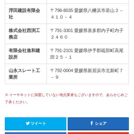
浮田建設有限会
〒796-8035 愛媛県八幡浜市若山２－
社
４１０－４
株式会社西渕工
〒791-3301 愛媛県喜多郡内子町内子
務店
２４６０
有限会社進和建
〒791-2101 愛媛県伊予郡砥部町高尾
設所
田２５－１
山永スレート工
〒792-0004 愛媛県新居浜市北新町７
業所
－９
※ イーヤネットに加盟していない地元業者もございますので、あらかじめご
了承ください。
ツイート
シェア