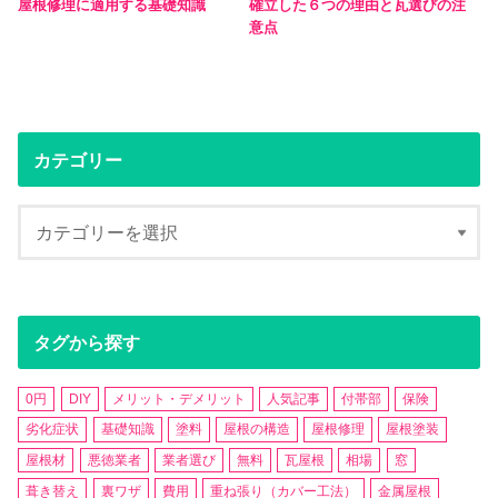
屋根修理に適用する基礎知識
確立した６つの理由と瓦選びの注
意点
カテゴリー
タグから探す
0円
DIY
メリット・デメリット
人気記事
付帯部
保険
劣化症状
基礎知識
塗料
屋根の構造
屋根修理
屋根塗装
屋根材
悪徳業者
業者選び
無料
瓦屋根
相場
窓
葺き替え
裏ワザ
費用
重ね張り（カバー工法）
金属屋根