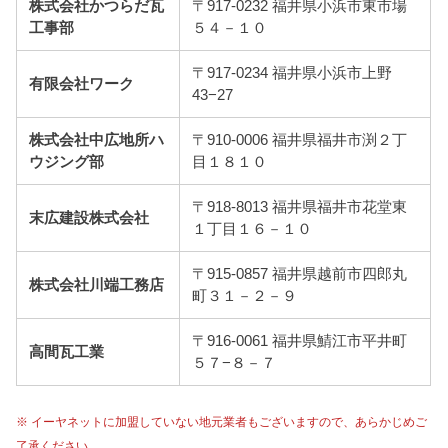
株式会社かつらだ瓦
〒917-0232 福井県小浜市東市場
工事部
５４－１０
〒917-0234 福井県小浜市上野
有限会社ワーク
43−27
株式会社中広地所ハ
〒910-0006 福井県福井市渕２丁
ウジング部
目１８１０
〒918-8013 福井県福井市花堂東
末広建設株式会社
１丁目１６－１０
〒915-0857 福井県越前市四郎丸
株式会社川端工務店
町３１－２－９
〒916-0061 福井県鯖江市平井町
高間瓦工業
５７−８－７
※ イーヤネットに加盟していない地元業者もございますので、あらかじめご
了承ください。