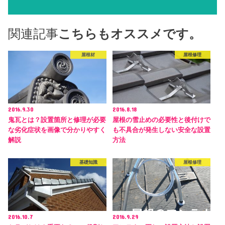
関連記事
こちらもオススメです。
屋根材
屋根修理
2016.9.30
2016.8.18
鬼瓦とは？設置箇所と修理が必要
屋根の雪止めの必要性と後付けで
な劣化症状を画像で分かりやすく
も不具合が発生しない安全な設置
解説
方法
基礎知識
屋根修理
2016.10.7
2016.9.29