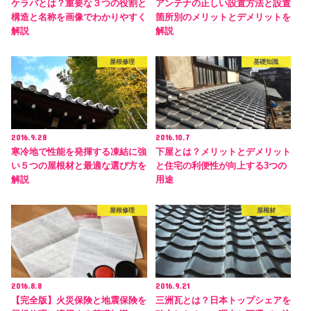
ケラバとは？重要な３つの役割と
アンテナの正しい設置方法と設置
構造と名称を画像でわかりやすく
箇所別のメリットとデメリットを
解説
解説
屋根修理
基礎知識
2016.9.28
2016.10.7
寒冷地で性能を発揮する凍結に強
下屋とは？メリットとデメリット
い５つの屋根材と最適な選び方を
と住宅の利便性が向上する3つの
解説
用途
屋根修理
屋根材
2016.8.8
2016.9.21
【完全版】火災保険と地震保険を
三洲瓦とは？日本トップシェアを