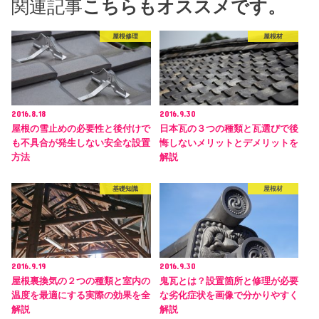
関連記事
こちらもオススメです。
屋根修理
屋根材
2016.8.18
2016.9.30
屋根の雪止めの必要性と後付けで
日本瓦の３つの種類と瓦選びで後
も不具合が発生しない安全な設置
悔しないメリットとデメリットを
方法
解説
基礎知識
屋根材
2016.9.19
2016.9.30
屋根裏換気の２つの種類と室内の
鬼瓦とは？設置箇所と修理が必要
温度を最適にする実際の効果を全
な劣化症状を画像で分かりやすく
解説
解説