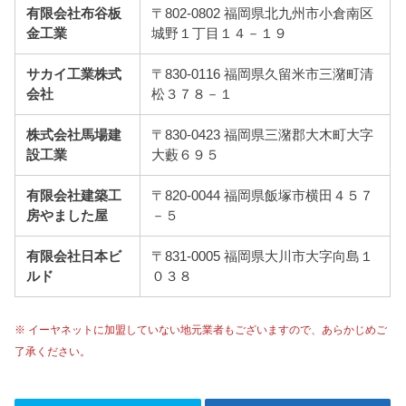
有限会社布谷板
〒802-0802 福岡県北九州市小倉南区
金工業
城野１丁目１４－１９
サカイ工業株式
〒830-0116 福岡県久留米市三潴町清
会社
松３７８－１
株式会社馬場建
〒830-0423 福岡県三潴郡大木町大字
設工業
大藪６９５
有限会社建築工
〒820-0044 福岡県飯塚市横田４５７
房やました屋
－５
有限会社日本ビ
〒831-0005 福岡県大川市大字向島１
ルド
０３８
※ イーヤネットに加盟していない地元業者もございますので、あらかじめご
了承ください。