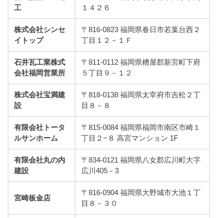
工
１４２６
株式会社シンセ
〒816-0823 福岡県春日市若葉台西２
イトップ
丁目１２－１Ｆ
石井瓦工業株式
〒811-0112 福岡県糟屋郡新宮町下府
会社福岡営業所
５丁目９－１２
株式会社宝満建
〒818-0138 福岡県太宰府市吉松２丁
設
目８－８
有限会社トータ
〒815-0084 福岡県福岡市南区市崎１
ルサンホーム
丁目２−８ 高宮マンション 1F
有限会社丸の内
〒834-0121 福岡県八女郡広川町大字
建設
広川405－3
〒816-0904 福岡県大野城市大池１丁
宮崎板金店
目８－３０