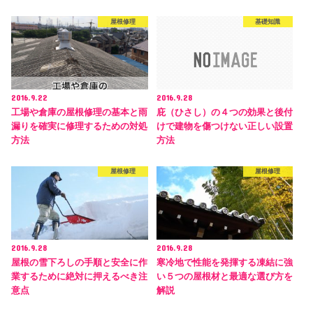
屋根修理
基礎知識
2016.9.22
2016.9.28
工場や倉庫の屋根修理の基本と雨
庇（ひさし）の４つの効果と後付
漏りを確実に修理するための対処
けで建物を傷つけない正しい設置
方法
方法
屋根修理
屋根修理
2016.9.28
2016.9.28
屋根の雪下ろしの手順と安全に作
寒冷地で性能を発揮する凍結に強
業するために絶対に押えるべき注
い５つの屋根材と最適な選び方を
意点
解説