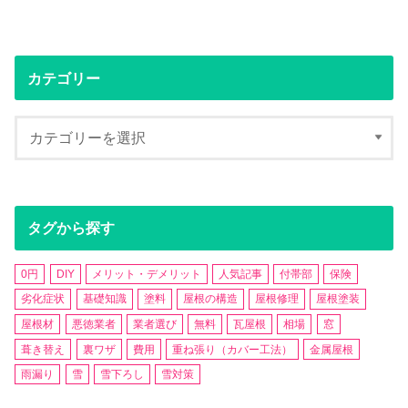
カテゴリー
タグから探す
0円
DIY
メリット・デメリット
人気記事
付帯部
保険
劣化症状
基礎知識
塗料
屋根の構造
屋根修理
屋根塗装
屋根材
悪徳業者
業者選び
無料
瓦屋根
相場
窓
葺き替え
裏ワザ
費用
重ね張り（カバー工法）
金属屋根
雨漏り
雪
雪下ろし
雪対策