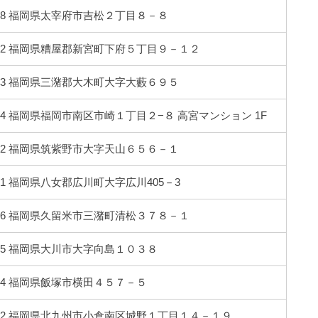
0138 福岡県太宰府市吉松２丁目８－８
0112 福岡県糟屋郡新宮町下府５丁目９－１２
0423 福岡県三潴郡大木町大字大藪６９５
0084 福岡県福岡市南区市崎１丁目２−８ 高宮マンション 1F
0012 福岡県筑紫野市大字天山６５６－１
0121 福岡県八女郡広川町大字広川405－3
0116 福岡県久留米市三潴町清松３７８－１
0005 福岡県大川市大字向島１０３８
0044 福岡県飯塚市横田４５７－５
0802 福岡県北九州市小倉南区城野１丁目１４－１９