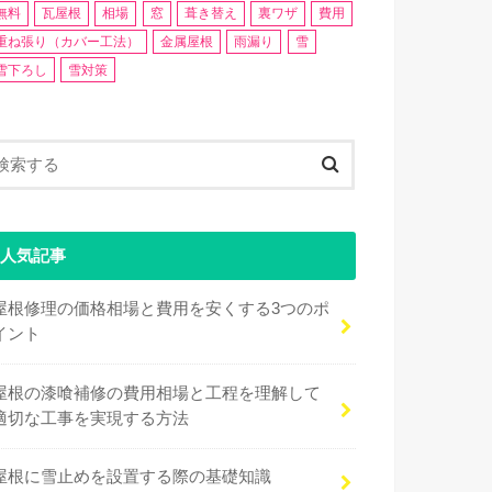
無料
瓦屋根
相場
窓
葺き替え
裏ワザ
費用
重ね張り（カバー工法）
金属屋根
雨漏り
雪
雪下ろし
雪対策
人気記事
屋根修理の価格相場と費用を安くする3つのポ
イント
屋根の漆喰補修の費用相場と工程を理解して
適切な工事を実現する方法
屋根に雪止めを設置する際の基礎知識