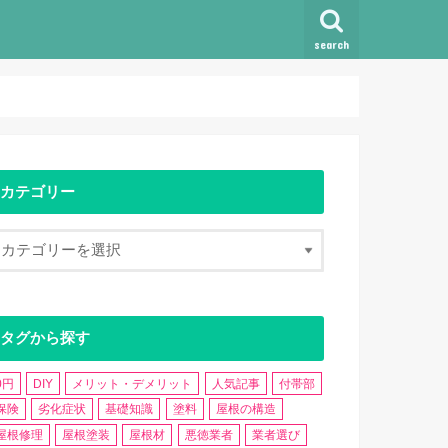
search
カテゴリー
タグから探す
0円
DIY
メリット・デメリット
人気記事
付帯部
保険
劣化症状
基礎知識
塗料
屋根の構造
屋根修理
屋根塗装
屋根材
悪徳業者
業者選び