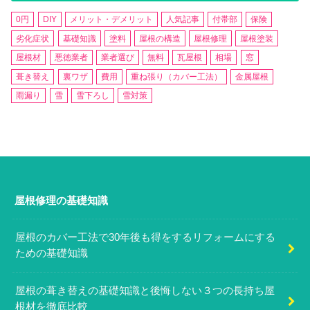
0円
DIY
メリット・デメリット
人気記事
付帯部
保険
劣化症状
基礎知識
塗料
屋根の構造
屋根修理
屋根塗装
屋根材
悪徳業者
業者選び
無料
瓦屋根
相場
窓
葺き替え
裏ワザ
費用
重ね張り（カバー工法）
金属屋根
雨漏り
雪
雪下ろし
雪対策
屋根修理の基礎知識
屋根のカバー工法で30年後も得をするリフォームにする
ための基礎知識
屋根の葺き替えの基礎知識と後悔しない３つの長持ち屋
根材を徹底比較