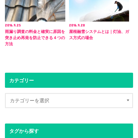
2016.9.25
2016.9.28
雨漏り調査の料金と確実に原因を
屋根融雪システムとは｜灯油、ガ
突き止め再発を防止できる４つの
ス方式の場合
方法
カテゴリー
タグから探す