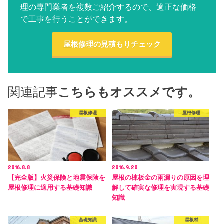
理の専門業者を複数ご紹介するので、適正な価格
で工事を行うことができます。
屋根修理の見積もりチェック
関連記事
こちらもオススメです。
屋根修理
屋根修理
2016.8.8
2016.9.20
【完全版】火災保険と地震保険を
屋根の棟板金の雨漏りの原因を理
屋根修理に適用する基礎知識
解して確実な修理を実現する基礎
知識
基礎知識
屋根材