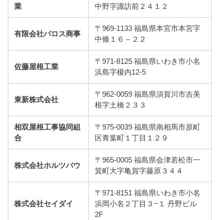
業
中野字諏訪前２４１２
〒969-1133 福島県本宮市本宮字
有限会社パロス商事
中條１６－２２
〒971-8125 福島県いわき市小名
佐藤屋根工業
浜島字榎内12-5
〒962-0059 福島県須賀川市吉美
東新株式会社
根字土橋２３３
相双屋根工事協同組
〒975-0039 福島県南相馬市原町
合
区青葉町１丁目１２９
〒965-0005 福島県会津若松市一
株式会社ホルツバウ
箕町大字亀賀字藤原３４４
〒971-8151 福島県いわき市小名
株式会社セイダイ
浜岡小名２丁目３−１ 丹野ビル
2F