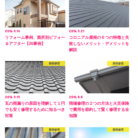
2016.9.14
2016.9.21
リフォーム事例、箇所別ビフォー
コロニアル屋根の６つの特徴と失
＆アフター【26事例】
敗しないメリット・デメリットを
解説
屋根修理
屋根修理
2016.9.19
2016.8.8
瓦の雨漏りの原因を理解して１円
雨樋修理の２つの方法と火災保険
でも安く修理するために知るべき
で費用を節約して賢く修理する全
対策
知識
屋根修理
屋根修理