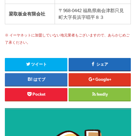
〒968-0442 福島県南会津郡只見
梁取板金有限会社
町大字長浜字唱平８３
※ イーヤネットに加盟していない地元業者もございますので、あらかじめご
了承ください。
ツイート
シェア
はてブ
Google+
Pocket
feedly