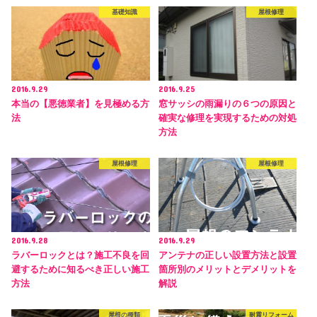
基礎知識
屋根修理
2016.9.29
2016.9.25
本当の【悪徳業者】を見極める方
窓サッシの雨漏りの６つの原因と
法
確実な修理を実現するための対処
方法
屋根修理
屋根修理
2016.9.28
2016.9.29
ラバーロックとは？施工不良を回
アンテナの正しい設置方法と設置
避するために知るべき正しい施工
箇所別のメリットとデメリットを
方法
解説
屋根の種類
耐震リフォーム