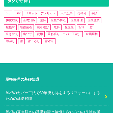
タグから探す
0円
DIY
メリット・デメリット
人気記事
付帯部
保険
劣化症状
基礎知識
塗料
屋根の構造
屋根修理
屋根塗装
屋根材
悪徳業者
業者選び
無料
瓦屋根
相場
窓
葺き替え
裏ワザ
費用
重ね張り（カバー工法）
金属屋根
雨漏り
雪
雪下ろし
雪対策
屋根修理の基礎知識
屋根のカバー工法で30年後も得をするリフォームにする
ための基礎知識
屋根の葺き替えの基礎知識と後悔しない３つの長持ち屋