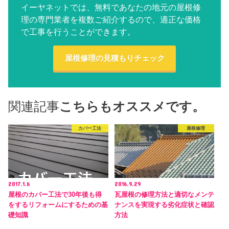
イーヤネットでは、無料であなたの地元の屋根修
理の専門業者を複数ご紹介するので、適正な価格
で工事を行うことができます。
屋根修理の見積もりチェック
関連記事
こちらもオススメです。
カバー工法
屋根修理
2017.1.6
2016.9.29
屋根のカバー工法で30年後も得
瓦屋根の修理方法と適切なメンテ
をするリフォームにするための基
ナンスを実現する劣化症状と確認
礎知識
方法