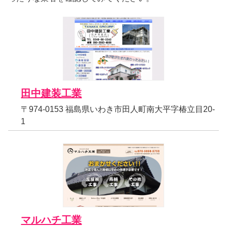
田中建装工業
〒974-0153 福島県いわき市田人町南大平字椿立目20-
1
マルハチ工業