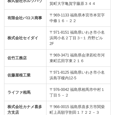
株式会社ホルツバウ
箕町大字亀賀字藤原３４４
〒969-1133 福島県本宮市本宮字
有限会社パロス商事
中條１６－２２
〒971-8151 福島県いわき市小名
株式会社セイダイ
浜岡小名２丁目３−１ 丹野ビル
2F
〒969-3471 福島県会津若松市河
佐竹工務店
東町広田字東２１６
〒971-8125 福島県いわき市小名
佐藤屋根工業
浜島字榎内12-5
〒976-0042 福島県相馬市中村１
ライファ相馬
丁目５－２
株式会社カナメ喜多
〒966-0015 福島県喜多方市関柴
方支店
町上高額字割田１７２２－３