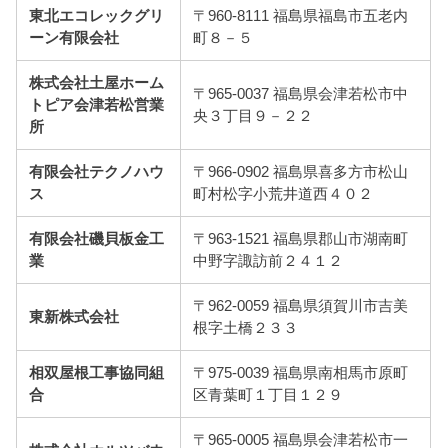
東北エコレックグリ
〒960-8111 福島県福島市五老内
ーン有限会社
町８－５
株式会社土屋ホーム
〒965-0037 福島県会津若松市中
トピア会津若松営業
央３丁目９－２２
所
有限会社テクノハウ
〒966-0902 福島県喜多方市松山
ス
町村松字小荒井道西４０２
有限会社磯貝板金工
〒963-1521 福島県郡山市湖南町
業
中野字諏訪前２４１２
〒962-0059 福島県須賀川市吉美
東新株式会社
根字土橋２３３
相双屋根工事協同組
〒975-0039 福島県南相馬市原町
合
区青葉町１丁目１２９
〒965-0005 福島県会津若松市一