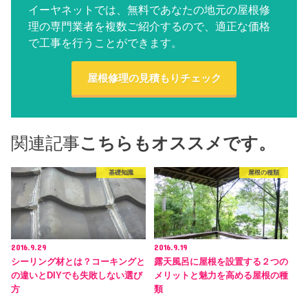
イーヤネットでは、無料であなたの地元の屋根修
理の専門業者を複数ご紹介するので、適正な価格
で工事を行うことができます。
屋根修理の見積もりチェック
関連記事
こちらもオススメです。
基礎知識
屋根の種類
2016.9.29
2016.9.19
シーリング材とは？コーキングと
露天風呂に屋根を設置する２つの
の違いとDIYでも失敗しない選び
メリットと魅力を高める屋根の種
方
類