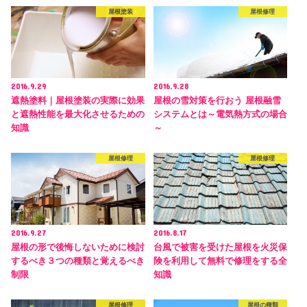
屋根塗装
屋根修理
2016.9.29
2016.9.28
遮熱塗料｜屋根塗装の実際に効果
屋根の雪対策を行おう 屋根融雪
と遮熱性能を最大化させるための
システムとは～電気熱方式の場合
知識
～
屋根修理
屋根修理
2016.9.27
2016.8.17
屋根の形で後悔しないために検討
台風で被害を受けた屋根を火災保
するべき３つの種類と覚えるべき
険を利用して無料で修理をする全
制限
知識
屋根修理
屋根の種類