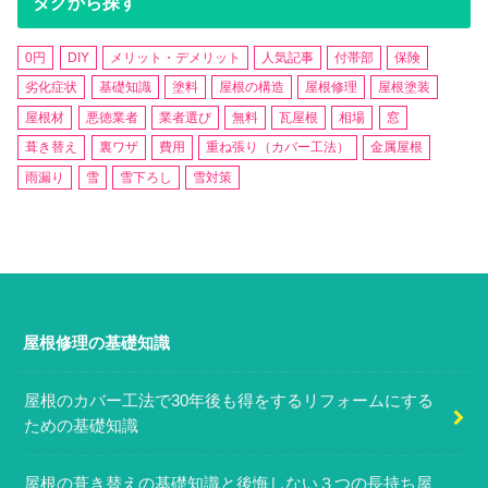
タグから探す
0円
DIY
メリット・デメリット
人気記事
付帯部
保険
劣化症状
基礎知識
塗料
屋根の構造
屋根修理
屋根塗装
屋根材
悪徳業者
業者選び
無料
瓦屋根
相場
窓
葺き替え
裏ワザ
費用
重ね張り（カバー工法）
金属屋根
雨漏り
雪
雪下ろし
雪対策
屋根修理の基礎知識
屋根のカバー工法で30年後も得をするリフォームにする
ための基礎知識
屋根の葺き替えの基礎知識と後悔しない３つの長持ち屋