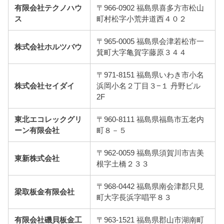
有限会社テクノハウ
〒966-0902 福島県喜多方市松山
ス
町村松字小荒井道西４０２
〒965-0005 福島県会津若松市一
株式会社ホルツバウ
箕町大字亀賀字藤原３４４
〒971-8151 福島県いわき市小名
株式会社セイダイ
浜岡小名２丁目３−１ 丹野ビル
2F
東北エコレックグリ
〒960-8111 福島県福島市五老内
ーン有限会社
町８－５
〒962-0059 福島県須賀川市吉美
東新株式会社
根字土橋２３３
〒968-0442 福島県南会津郡只見
梁取板金有限会社
町大字長浜字唱平８３
有限会社磯貝板金工
〒963-1521 福島県郡山市湖南町