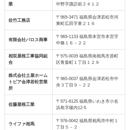
業
中野字諏訪前２４１２
〒969-3471 福島県会津若松市河
佐竹工務店
東町広田字東２１６
〒969-1133 福島県本宮市本宮字
有限会社パロス商事
中條１６－２２
相双屋根工事協同組
〒975-0039 福島県南相馬市原町
合
区青葉町１丁目１２９
株式会社土屋ホーム
〒965-0037 福島県会津若松市中
トピア会津若松営業
央３丁目９－２２
所
〒971-8125 福島県いわき市小名
佐藤屋根工業
浜島字榎内12-5
〒976-0042 福島県相馬市中村１
ライファ相馬
丁目５－２