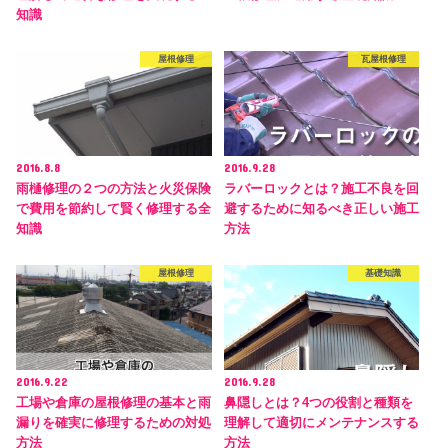
知識
屋根修理
瓦屋根修理
2016.8.8
2016.9.28
雨樋修理の２つの方法と火災保険
ラバーロックとは？施工不良を回
で費用を節約して賢く修理する全
避するために知るべき正しい施工
知識
方法
屋根修理
基礎知識
2016.9.22
2016.9.28
工場や倉庫の屋根修理の基本と雨
鼻隠しとは？4つの役割と種類を
漏りを確実に修理するための対処
理解して適切にメンテナンスする
方法
方法