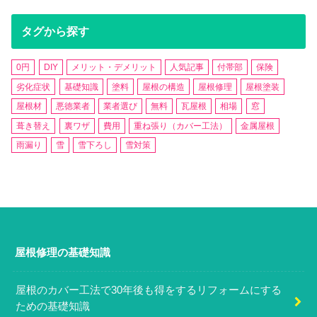
タグから探す
0円
DIY
メリット・デメリット
人気記事
付帯部
保険
劣化症状
基礎知識
塗料
屋根の構造
屋根修理
屋根塗装
屋根材
悪徳業者
業者選び
無料
瓦屋根
相場
窓
葺き替え
裏ワザ
費用
重ね張り（カバー工法）
金属屋根
雨漏り
雪
雪下ろし
雪対策
屋根修理の基礎知識
屋根のカバー工法で30年後も得をするリフォームにする
ための基礎知識