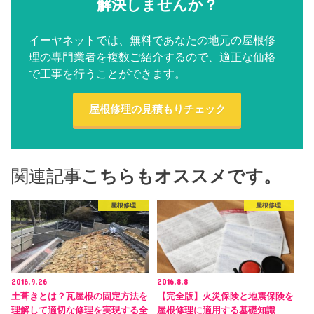
解決しませんか？
イーヤネットでは、無料であなたの地元の屋根修
理の専門業者を複数ご紹介するので、適正な価格
で工事を行うことができます。
屋根修理の見積もりチェック
関連記事
こちらもオススメです。
屋根修理
屋根修理
2016.9.26
2016.8.8
土葺きとは？瓦屋根の固定方法を
【完全版】火災保険と地震保険を
理解して適切な修理を実現する全
屋根修理に適用する基礎知識