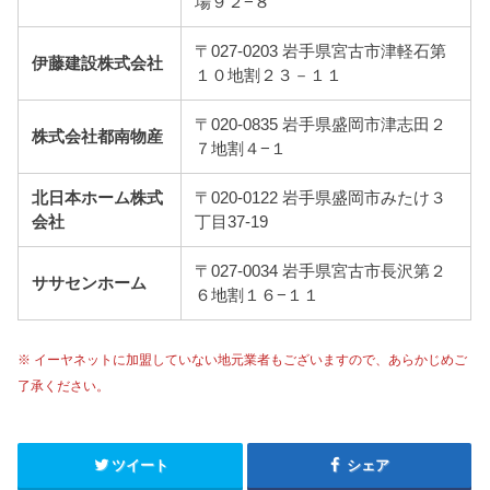
場９２−８
〒027-0203 岩手県宮古市津軽石第
伊藤建設株式会社
１０地割２３－１１
〒020-0835 岩手県盛岡市津志田２
株式会社都南物産
７地割４−１
北日本ホーム株式
〒020-0122 岩手県盛岡市みたけ３
会社
丁目37-19
〒027-0034 岩手県宮古市長沢第２
ササセンホーム
６地割１６−１１
※ イーヤネットに加盟していない地元業者もございますので、あらかじめご
了承ください。
ツイート
シェア