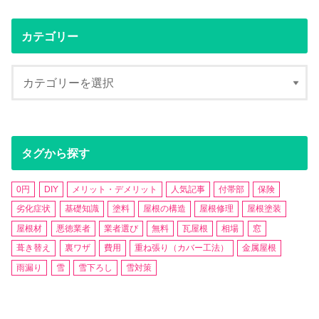
カテゴリー
タグから探す
0円
DIY
メリット・デメリット
人気記事
付帯部
保険
劣化症状
基礎知識
塗料
屋根の構造
屋根修理
屋根塗装
屋根材
悪徳業者
業者選び
無料
瓦屋根
相場
窓
葺き替え
裏ワザ
費用
重ね張り（カバー工法）
金属屋根
雨漏り
雪
雪下ろし
雪対策