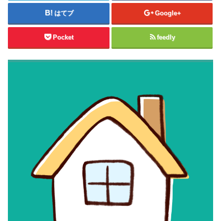
はてブ
Google+
Pocket
feedly