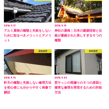
2016.9.17
2016.9.19
アルミ屋根の種類と失敗をしない
神社の屋根｜日本の建築技術と伝
ために知るべきメリットとデメリ
統が凝縮された美しすぎる６つの
ット
種類
屋根修理
屋根修理
2016.9.14
2016.9.25
軒天の種類と失敗しない修理方法
窓サッシの雨漏りの６つの原因と
を初心者にも分かりやすく画像で
確実な修理を実現するための対処
解説
方法