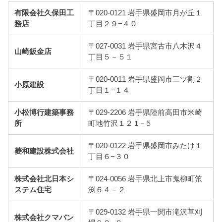
有限会社久保田工
〒020-0121 岩手県盛岡市月が丘１
務店
丁目２９−４０
〒027-0031 岩手県宮古市八木沢４
山崎鈑金店
丁目５－５１
〒020-0011 岩手県盛岡市三ツ割２
小原建設
丁目１−１４
小松博行建築事務
〒029-2206 岩手県陸前高田市米崎
所
町地竹沢１２１−５
〒020-0122 岩手県盛岡市みたけ１
菱和建設株式会社
丁目６−３０
株式会社北日本シ
〒024-0056 岩手県北上市鬼柳町笊
ステム住宅
渕６４－２
〒029-0132 岩手県一関市滝沢草刈
株式会社クマバン