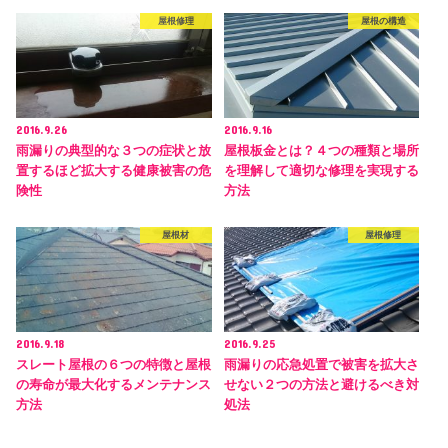
屋根修理
屋根の構造
2016.9.26
2016.9.16
雨漏りの典型的な３つの症状と放
屋根板金とは？４つの種類と場所
置するほど拡大する健康被害の危
を理解して適切な修理を実現する
険性
方法
屋根材
屋根修理
2016.9.18
2016.9.25
スレート屋根の６つの特徴と屋根
雨漏りの応急処置で被害を拡大さ
の寿命が最大化するメンテナンス
せない２つの方法と避けるべき対
方法
処法