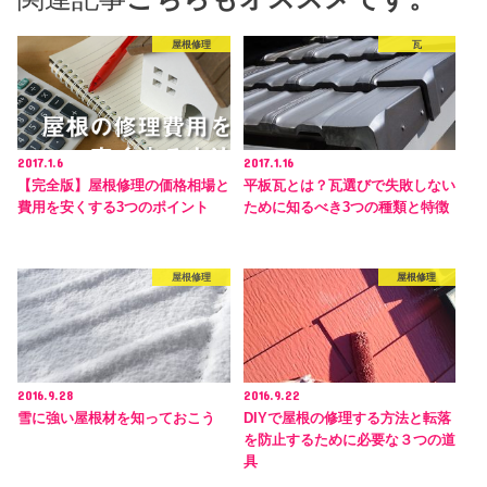
屋根修理
瓦
2017.1.6
2017.1.16
【完全版】屋根修理の価格相場と
平板瓦とは？瓦選びで失敗しない
費用を安くする3つのポイント
ために知るべき3つの種類と特徴
屋根修理
屋根修理
2016.9.28
2016.9.22
雪に強い屋根材を知っておこう
DIYで屋根の修理する方法と転落
を防止するために必要な３つの道
具