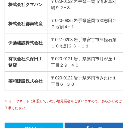
〒029-0132 岩手県一関市滝沢草刈
株式会社クマバン
場９２−８
〒020-0835 岩手県盛岡市津志田２
株式会社都南物産
７地割４−１
〒027-0203 岩手県宮古市津軽石第
伊藤建設株式会社
１０地割２３－１１
有限会社久保田工
〒020-0121 岩手県盛岡市月が丘１
務店
丁目２９−４０
〒020-0122 岩手県盛岡市みたけ１
菱和建設株式会社
丁目６−３０
※ イーヤネットに加盟していない地元業者もございますので、あらかじめご
了承ください。