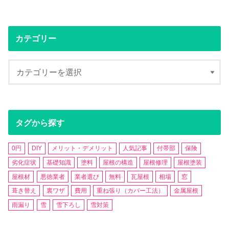
カテゴリー
タグから探す
0円
DIY
メリット・デメリット
人気記事
付帯部
保険
劣化症状
基礎知識
塗料
屋根の構造
屋根修理
屋根塗装
屋根材
悪徳業者
業者選び
無料
瓦屋根
相場
窓
葺き替え
裏ワザ
費用
重ね張り（カバー工法）
金属屋根
雨漏り
雪
雪下ろし
雪対策