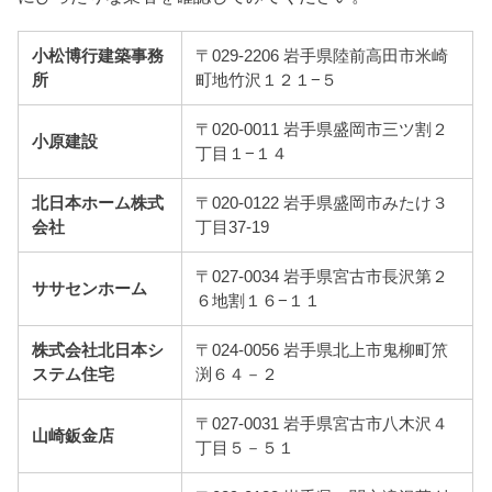
小松博行建築事務
〒029-2206 岩手県陸前高田市米崎
所
町地竹沢１２１−５
〒020-0011 岩手県盛岡市三ツ割２
小原建設
丁目１−１４
北日本ホーム株式
〒020-0122 岩手県盛岡市みたけ３
会社
丁目37-19
〒027-0034 岩手県宮古市長沢第２
ササセンホーム
６地割１６−１１
株式会社北日本シ
〒024-0056 岩手県北上市鬼柳町笊
ステム住宅
渕６４－２
〒027-0031 岩手県宮古市八木沢４
山崎鈑金店
丁目５－５１