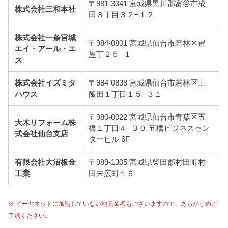
〒981-3341 宮城県黒川郡富谷市成
株式会社三和本社
田３丁目３２−１２
株式会社一条宮城
〒984-0801 宮城県仙台市若林区畳
エイ・アール・エ
屋丁２５−１
ス
株式会社イズミタ
〒984-0838 宮城県仙台市若林区上
ハウス
飯田１丁目１５−３１
〒980-0022 宮城県仙台市青葉区五
大木リフォーム株
橋１丁目４−３０ 五橋ビジネスセン
式会社仙台支店
タービル 6F
有限会社大沼板金
〒989-1305 宮城県柴田郡村田町村
工業
田末広町１６
※ イーヤネットに加盟していない地元業者もございますので、あらかじめご
了承ください。