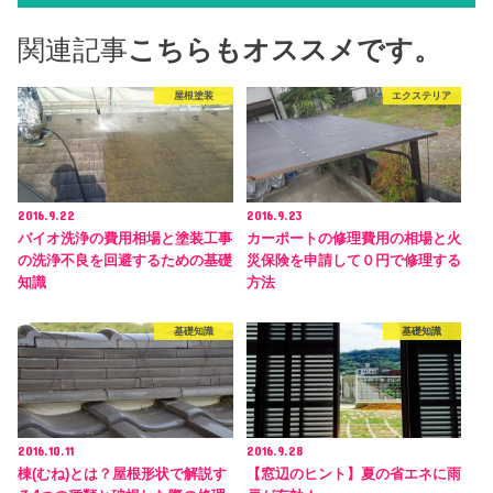
関連記事
こちらもオススメです。
屋根塗装
エクステリア
2016.9.22
2016.9.23
バイオ洗浄の費用相場と塗装工事
カーポートの修理費用の相場と火
の洗浄不良を回避するための基礎
災保険を申請して０円で修理する
知識
方法
基礎知識
基礎知識
2016.10.11
2016.9.28
棟(むね)とは？屋根形状で解説す
【窓辺のヒント】夏の省エネに雨