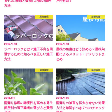
る4つの種類と破損した際の修理
戸が有効！
方法
屋根修理
基礎知識
2016.9.28
2016.9.28
ラバーロックとは？施工不良を回
屋根の角度はどう決める？屋根勾
避するために知るべき正しい施工
配によるメリット・デメリットま
方法
とめ
屋根修理
屋根修理
2016.8.1
2016.9.26
雨漏り修理の確実性を高める発生
雨漏りの被害を拡大させない対策
箇所別の適正業者の選び方と費用
方法と確認すべき７つのチェック