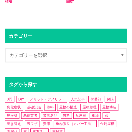
相場
箇所
カテゴリー
タグから探す
0円
DIY
メリット・デメリット
人気記事
付帯部
保険
劣化症状
基礎知識
塗料
屋根の構造
屋根修理
屋根塗装
屋根材
悪徳業者
業者選び
無料
瓦屋根
相場
窓
葺き替え
裏ワザ
費用
重ね張り（カバー工法）
金属屋根
雨漏り
雪
雪下ろし
雪対策