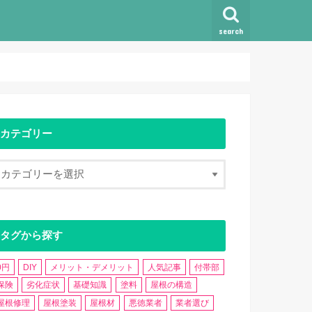
search
カテゴリー
タグから探す
0円
DIY
メリット・デメリット
人気記事
付帯部
保険
劣化症状
基礎知識
塗料
屋根の構造
屋根修理
屋根塗装
屋根材
悪徳業者
業者選び