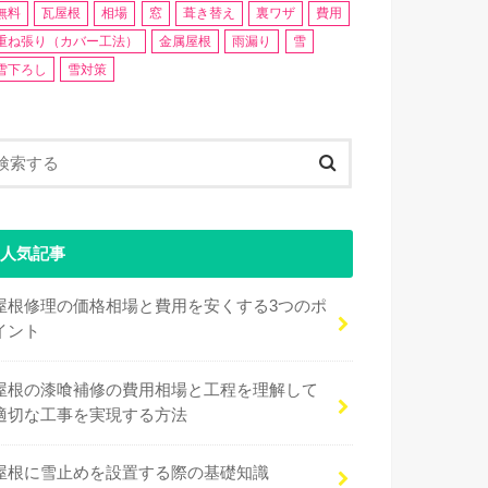
無料
瓦屋根
相場
窓
葺き替え
裏ワザ
費用
重ね張り（カバー工法）
金属屋根
雨漏り
雪
雪下ろし
雪対策
人気記事
屋根修理の価格相場と費用を安くする3つのポ
イント
屋根の漆喰補修の費用相場と工程を理解して
適切な工事を実現する方法
屋根に雪止めを設置する際の基礎知識