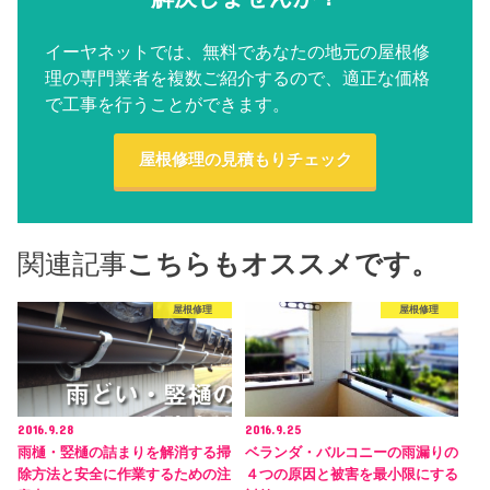
イーヤネットでは、無料であなたの地元の屋根修
理の専門業者を複数ご紹介するので、適正な価格
で工事を行うことができます。
屋根修理の見積もりチェック
関連記事
こちらもオススメです。
屋根修理
屋根修理
2016.9.28
2016.9.25
雨樋・竪樋の詰まりを解消する掃
ベランダ・バルコニーの雨漏りの
除方法と安全に作業するための注
４つの原因と被害を最小限にする