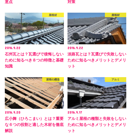
意点
対策
屋根材
屋根材
2016.9.22
2016.9.22
石州瓦とは？瓦選びで後悔しない
淡路瓦とは？瓦選びで失敗しない
ために知るべき８つの特徴と基礎
ために知るべきメリットとデメリ
知識
ット
屋根の構造
アルミ
2016.9.20
2016.9.17
広小舞（ひろこまい）とは？重要
アルミ屋根の種類と失敗をしない
な６つの役割と適した木材を徹底
ために知るべきメリットとデメリ
解説
ット