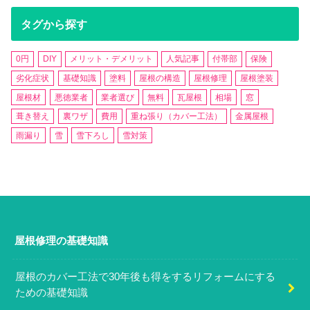
タグから探す
0円
DIY
メリット・デメリット
人気記事
付帯部
保険
劣化症状
基礎知識
塗料
屋根の構造
屋根修理
屋根塗装
屋根材
悪徳業者
業者選び
無料
瓦屋根
相場
窓
葺き替え
裏ワザ
費用
重ね張り（カバー工法）
金属屋根
雨漏り
雪
雪下ろし
雪対策
屋根修理の基礎知識
屋根のカバー工法で30年後も得をするリフォームにする
ための基礎知識