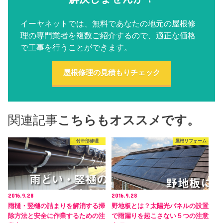
イーヤネットでは、無料であなたの地元の屋根修
理の専門業者を複数ご紹介するので、適正な価格
で工事を行うことができます。
屋根修理の見積もりチェック
関連記事
こちらもオススメです。
付帯部修理
屋根リフォーム
2016.9.28
2016.9.28
雨樋・竪樋の詰まりを解消する掃
野地板とは？太陽光パネルの設置
除方法と安全に作業するための注
で雨漏りを起こさない５つの注意