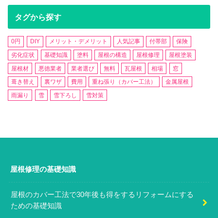
タグから探す
0円
DIY
メリット・デメリット
人気記事
付帯部
保険
劣化症状
基礎知識
塗料
屋根の構造
屋根修理
屋根塗装
屋根材
悪徳業者
業者選び
無料
瓦屋根
相場
窓
葺き替え
裏ワザ
費用
重ね張り（カバー工法）
金属屋根
雨漏り
雪
雪下ろし
雪対策
屋根修理の基礎知識
屋根のカバー工法で30年後も得をするリフォームにする
ための基礎知識