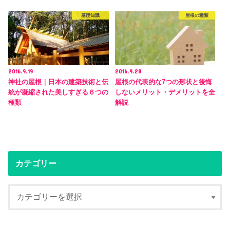
基礎知識
屋根の種類
2016.9.19
2016.9.28
神社の屋根｜日本の建築技術と伝
屋根の代表的な7つの形状と後悔
統が凝縮された美しすぎる６つの
しないメリット・デメリットを全
種類
解説
カテゴリー