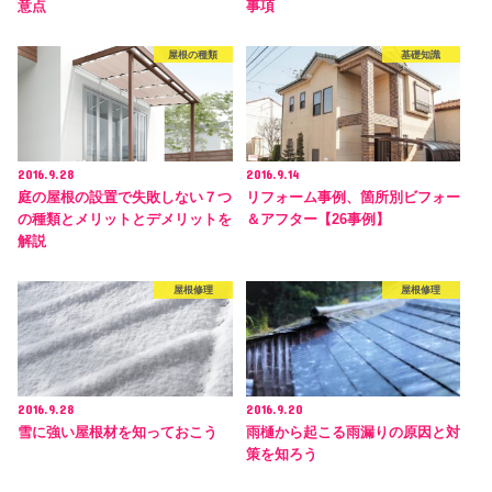
意点
事項
屋根の種類
基礎知識
2016.9.28
2016.9.14
庭の屋根の設置で失敗しない７つ
リフォーム事例、箇所別ビフォー
の種類とメリットとデメリットを
＆アフター【26事例】
解説
屋根修理
屋根修理
2016.9.28
2016.9.20
雪に強い屋根材を知っておこう
雨樋から起こる雨漏りの原因と対
策を知ろう