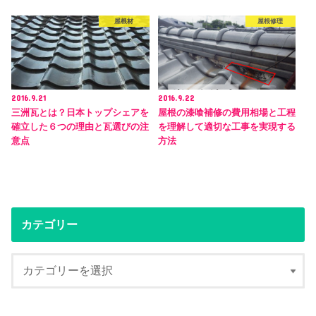
屋根材
屋根修理
2016.9.21
2016.9.22
三洲瓦とは？日本トップシェアを
屋根の漆喰補修の費用相場と工程
確立した６つの理由と瓦選びの注
を理解して適切な工事を実現する
意点
方法
カテゴリー