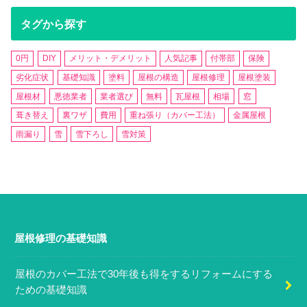
タグから探す
0円
DIY
メリット・デメリット
人気記事
付帯部
保険
劣化症状
基礎知識
塗料
屋根の構造
屋根修理
屋根塗装
屋根材
悪徳業者
業者選び
無料
瓦屋根
相場
窓
葺き替え
裏ワザ
費用
重ね張り（カバー工法）
金属屋根
雨漏り
雪
雪下ろし
雪対策
屋根修理の基礎知識
屋根のカバー工法で30年後も得をするリフォームにする
ための基礎知識