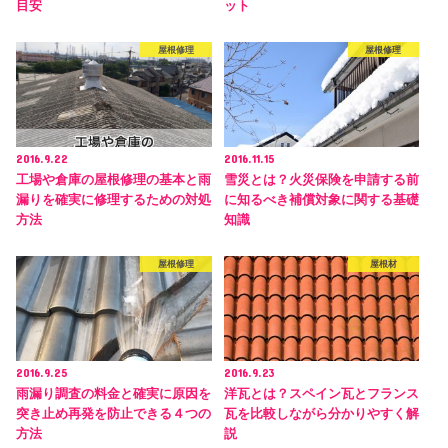
目安
ット
屋根修理
屋根修理
2016.9.22
2016.11.15
工場や倉庫の屋根修理の基本と雨
雪災とは？火災保険を申請する前
漏りを確実に修理するための対処
に知るべき補償対象に関する基礎
方法
知識
屋根修理
屋根材
2016.9.25
2016.9.23
雨漏り調査の料金と確実に原因を
洋瓦とは？スペイン瓦とフランス
突き止め再発を防止できる４つの
瓦を比較しながら分かりやすく解
方法
説