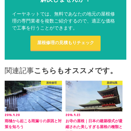
イーヤネットでは、無料であなたの地元の屋根修
理の専門業者を複数ご紹介するので、適正な価格
で工事を行うことができます。
屋根修理の見積もりチェック
関連記事
こちらもオススメです。
屋根修理
基礎知識
2016.9.20
2016.9.23
雨樋から起こる雨漏りの原因と対
お寺の屋根｜日本の建築様式が凝
策を知ろう
縮された美しすぎる屋根の種類と