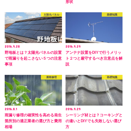
形状
太陽光パネル
基礎知識
2016.9.28
2016.9.29
野地板とは？太陽光パネルの設置
アンテナ設置をDIYで行うメリッ
で雨漏りを起こさない５つの注意
ト２つと厳守するべき注意点を解
事項
説
屋根修理
基礎知識
2016.8.1
2016.9.29
雨漏り修理の確実性を高める発生
シーリング材とは？コーキングと
箇所別の適正業者の選び方と費用
の違いとDIYでも失敗しない選び
相場
方