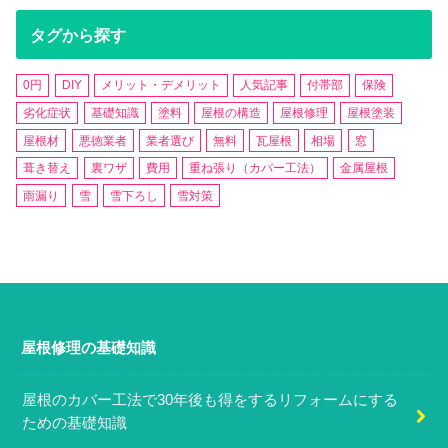
タグから探す
0円
DIY
メリット・デメリット
人気記事
付帯部
保険
劣化症状
基礎知識
塗料
屋根の構造
屋根修理
屋根塗装
屋根材
悪徳業者
業者選び
無料
瓦屋根
相場
窓
葺き替え
裏ワザ
費用
重ね張り（カバー工法）
金属屋根
雨漏り
雪
雪下ろし
雪対策
屋根修理の基礎知識
屋根のカバー工法で30年後も得をするリフォームにする
ための基礎知識