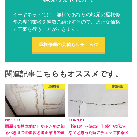
イーヤネットでは、無料であなたの地元の屋根修
理の専門業者を複数ご紹介するので、適正な価格
で工事を行うことができます。
屋根修理の見積もりチェック
関連記事
こちらもオススメです。
屋根修理
基礎知識
2016.9.26
2016.9.28
雨漏りを根本的に止めるために知
【築10年〜築25年】経年劣化か
るべき３つの原因と適正業者の選
な？と思った時にチェックするべ