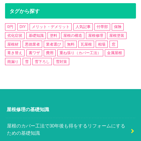
タグから探す
0円
DIY
メリット・デメリット
人気記事
付帯部
保険
劣化症状
基礎知識
塗料
屋根の構造
屋根修理
屋根塗装
屋根材
悪徳業者
業者選び
無料
瓦屋根
相場
窓
葺き替え
裏ワザ
費用
重ね張り（カバー工法）
金属屋根
雨漏り
雪
雪下ろし
雪対策
屋根修理の基礎知識
屋根のカバー工法で30年後も得をするリフォームにする
ための基礎知識