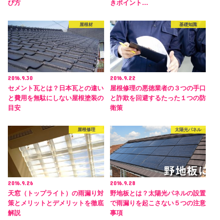
び方
きポイント…
屋根材
基礎知識
2016.9.30
2016.9.22
セメント瓦とは？日本瓦との違い
屋根修理の悪徳業者の３つの手口
と費用を無駄にしない屋根塗装の
と詐欺を回避するたった１つの防
目安
衛策
屋根修理
太陽光パネル
2016.9.26
2016.9.28
天窓（トップライト）の雨漏り対
野地板とは？太陽光パネルの設置
策とメリットとデメリットを徹底
で雨漏りを起こさない５つの注意
解説
事項