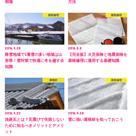
相場
方法
屋根修理
屋根修理
2016.9.28
2016.8.8
降雪地域で1番雪の多い地域は山
【完全版】火災保険と地震保険を
形県！雪対策で快適に冬を越す全
屋根修理に適用する基礎知識
知識
屋根材
屋根修理
2016.9.22
2016.9.28
淡路瓦とは？瓦選びで失敗しない
雪に強い屋根材を知っておこう
ために知るべきメリットとデメリ
ット