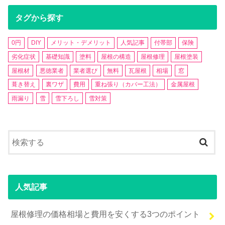
タグから探す
0円
DIY
メリット・デメリット
人気記事
付帯部
保険
劣化症状
基礎知識
塗料
屋根の構造
屋根修理
屋根塗装
屋根材
悪徳業者
業者選び
無料
瓦屋根
相場
窓
葺き替え
裏ワザ
費用
重ね張り（カバー工法）
金属屋根
雨漏り
雪
雪下ろし
雪対策
人気記事
屋根修理の価格相場と費用を安くする3つのポイント