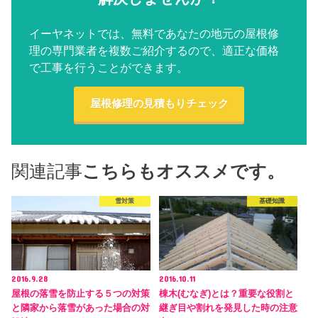
イーヤネットでは、無料であなたの地元の屋根修
理の専門業者を複数ご紹介するので、適正な価格
で工事を行うことができます。
屋根修理の見積もりチェック
関連記事
こちらもオススメです。
雪対策
基礎知識
2016.9.28
2016.10.11
屋根の落雪を防止する５つの対策
棟木(むなぎ)とは？重要な役割と
と隣家から落雪があった場合の対
継ぎ目や割れを発見した時の注意