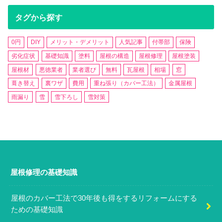
タグから探す
0円
DIY
メリット・デメリット
人気記事
付帯部
保険
劣化症状
基礎知識
塗料
屋根の構造
屋根修理
屋根塗装
屋根材
悪徳業者
業者選び
無料
瓦屋根
相場
窓
葺き替え
裏ワザ
費用
重ね張り（カバー工法）
金属屋根
雨漏り
雪
雪下ろし
雪対策
屋根修理の基礎知識
屋根のカバー工法で30年後も得をするリフォームにする
ための基礎知識