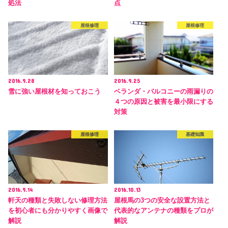
処法
点
屋根修理
屋根修理
2016.9.28
2016.9.25
雪に強い屋根材を知っておこう
ベランダ・バルコニーの雨漏りの
４つの原因と被害を最小限にする
対策
屋根修理
基礎知識
2016.9.14
2016.10.13
軒天の種類と失敗しない修理方法
屋根馬の3つの安全な設置方法と
を初心者にも分かりやすく画像で
代表的なアンテナの種類をプロが
解説
解説