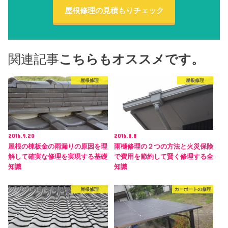
屋根修理の見積もりチェック
関連記事
こちらもオススメです。
屋根修理
屋根修理
2016.9.20
2016.8.8
屋根の棟板金の雨漏りの原因を理
雨樋修理の２つの方法と火災保険
解して確実な修理を実現する基礎
で費用を節約して賢く修理する全
知識
知識
屋根修理
カーポートの修理