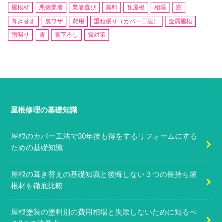
屋根材
悪徳業者
業者選び
無料
瓦屋根
相場
窓
葺き替え
裏ワザ
費用
重ね張り（カバー工法）
金属屋根
雨漏り
雪
雪下ろし
雪対策
屋根修理の基礎知識
屋根のカバー工法で30年後も得をするリフォームにする
ための基礎知識
屋根の葺き替えの基礎知識と後悔しない３つの長持ち屋
根材を徹底比較
屋根塗装の塗料別の費用相場と失敗しないために知るべ