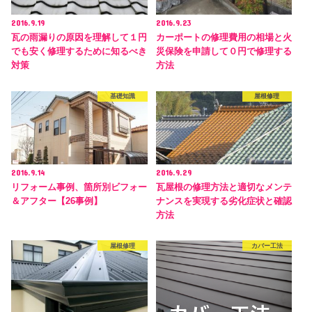
2016.9.19
2016.9.23
瓦の雨漏りの原因を理解して１円
カーポートの修理費用の相場と火
でも安く修理するために知るべき
災保険を申請して０円で修理する
対策
方法
基礎知識
屋根修理
2016.9.14
2016.9.29
リフォーム事例、箇所別ビフォー
瓦屋根の修理方法と適切なメンテ
＆アフター【26事例】
ナンスを実現する劣化症状と確認
方法
屋根修理
カバー工法