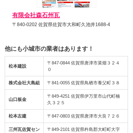
有限会社森石州瓦
〒840-0202 佐賀県佐賀市大和町久池井1688-4
他にも小城市の業者はあります！
〒847-0844 佐賀県唐津市菜畑３２４
松本建設
０
株式会社大島組
〒841-0055 佐賀県鳥栖市養父町３８
〒849-4251 佐賀県伊万里市山代町楠
山口板金
久３２５
松本左建
〒847-0803 佐賀県唐津市大良７２６
三州瓦佐賀セン
〒849-2101 佐賀県杵島郡大町町大字