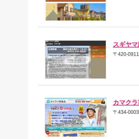
スギヤマ
〒420-09
カマクラ
〒434-00