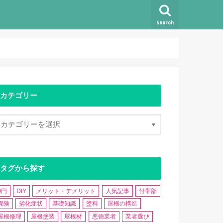
search
カテゴリー
タグから探す
0円
DIY
メリット・デメリット
人気記事
付帯部
保険
劣化症状
基礎知識
塗料
屋根の構造
屋根修理
屋根塗装
屋根材
悪徳業者
業者選び