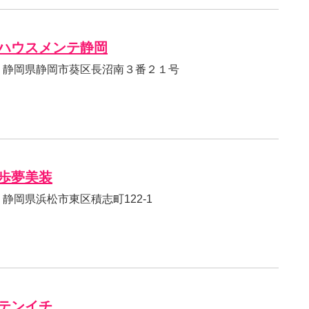
ハウスメンテ静岡
814 静岡県静岡市葵区長沼南３番２１号
歩夢美装
14 静岡県浜松市東区積志町122-1
テンイチ