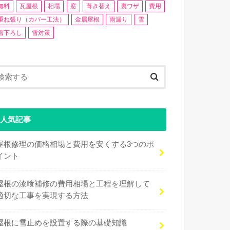
無料
瓦屋根
相場
窓
葺き替え
裏ワザ
費用
重ね張り（カバー工法）
金属屋根
雨漏り
雪
雪下ろし
雪対策
人気記事
屋根修理の価格相場と費用を安くする3つのポ
イント
屋根の漆喰補修の費用相場と工程を理解して
適切な工事を実現する方法
屋根に雪止めを設置する際の基礎知識