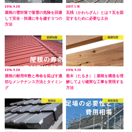
2016.9.28
2017.1.18
屋根の雪対策で落雪の危険を回避
瓦桟（かわらざん）とは？瓦を固
して安全・快適に冬を越す３つの
定するために必要な土台
方法
基礎知識
基礎知識
2016.9.28
2016.9.30
屋根の耐用年数と寿命を延ばす適
垂木（たるき）｜屋根を構造を理
切なメンテナンス方法とタイミン
解してより確実な工事を実現する
グ
方法
屋根材
屋根塗装