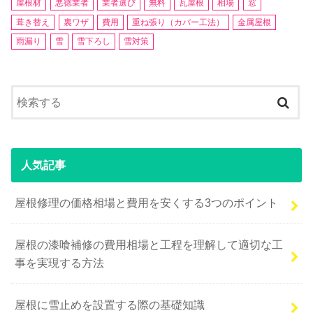
屋根材
悪徳業者
業者選び
無料
瓦屋根
相場
窓
葺き替え
裏ワザ
費用
重ね張り（カバー工法）
金属屋根
雨漏り
雪
雪下ろし
雪対策
人気記事
屋根修理の価格相場と費用を安くする3つのポイント
屋根の漆喰補修の費用相場と工程を理解して適切な工
事を実現する方法
屋根に雪止めを設置する際の基礎知識