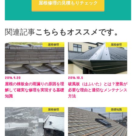
屋根修理の見積もりチェック
関連記事
こちらもオススメです。
屋根修理
屋根修理
2016.9.20
2016.10.5
屋根の棟板金の雨漏りの原因を理
破風板（はふいた）とは？塗装が
解して確実な修理を実現する基礎
必要な理由と適切なメンテナンス
知識
方法
屋根修理
基礎知識