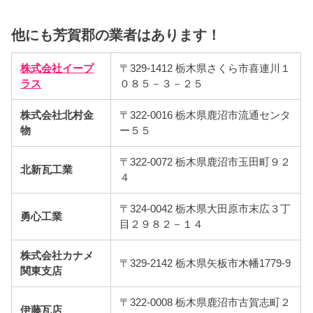
他にも芳賀郡の業者はあります！
株式会社イープ
〒329-1412 栃木県さくら市喜連川１
ラス
０８５－３－２５
株式会社北村金
〒322-0016 栃木県鹿沼市流通センタ
物
ー５５
〒322-0072 栃木県鹿沼市玉田町９２
北新瓦工業
４
〒324-0042 栃木県大田原市末広３丁
勇心工業
目２９８２－１４
株式会社カナメ
〒329-2142 栃木県矢板市木幡1779-9
関東支店
〒322-0008 栃木県鹿沼市古賀志町２
伊藤瓦店