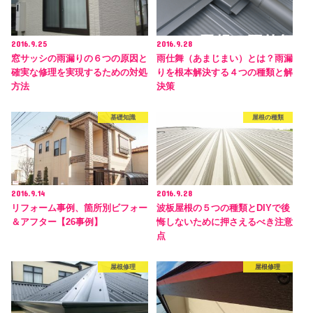
2016.9.25
2016.9.28
窓サッシの雨漏りの６つの原因と
雨仕舞（あまじまい）とは？雨漏
確実な修理を実現するための対処
りを根本解決する４つの種類と解
方法
決策
基礎知識
屋根の種類
2016.9.14
2016.9.28
リフォーム事例、箇所別ビフォー
波板屋根の５つの種類とDIYで後
＆アフター【26事例】
悔しないために押さえるべき注意
点
屋根修理
屋根修理