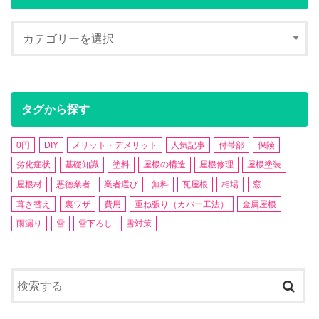
タグから探す
0円
DIY
メリット・デメリット
人気記事
付帯部
保険
劣化症状
基礎知識
塗料
屋根の構造
屋根修理
屋根塗装
屋根材
悪徳業者
業者選び
無料
瓦屋根
相場
窓
葺き替え
裏ワザ
費用
重ね張り（カバー工法）
金属屋根
雨漏り
雪
雪下ろし
雪対策