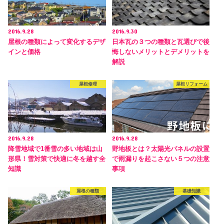
2016.9.28
2016.9.30
屋根の種類によって変化するデザ
日本瓦の３つの種類と瓦選びで後
インと価格
悔しないメリットとデメリットを
解説
屋根修理
屋根リフォーム
2016.9.28
2016.9.28
降雪地域で1番雪の多い地域は山
野地板とは？太陽光パネルの設置
形県！雪対策で快適に冬を越す全
で雨漏りを起こさない５つの注意
知識
事項
屋根の種類
基礎知識