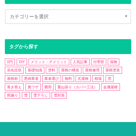
タグから探す
0円
DIY
メリット・デメリット
人気記事
付帯部
保険
劣化症状
基礎知識
塗料
屋根の構造
屋根修理
屋根塗装
屋根材
悪徳業者
業者選び
無料
瓦屋根
相場
窓
葺き替え
裏ワザ
費用
重ね張り（カバー工法）
金属屋根
雨漏り
雪
雪下ろし
雪対策