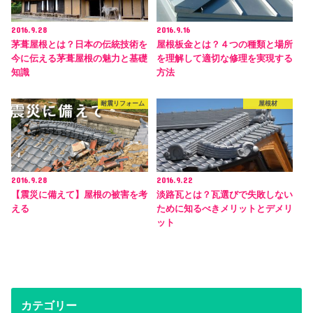
2016.9.28
2016.9.16
茅葺屋根とは？日本の伝統技術を
屋根板金とは？４つの種類と場所
今に伝える茅葺屋根の魅力と基礎
を理解して適切な修理を実現する
知識
方法
耐震リフォーム
屋根材
2016.9.28
2016.9.22
【震災に備えて】屋根の被害を考
淡路瓦とは？瓦選びで失敗しない
える
ために知るべきメリットとデメリ
ット
カテゴリー