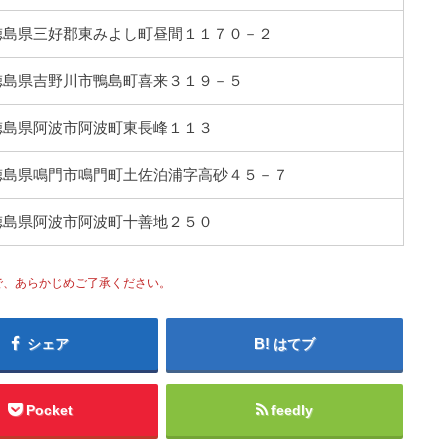
01 徳島県三好郡東みよし町昼間１１７０－２
05 徳島県吉野川市鴨島町喜来３１９－５
06 徳島県阿波市阿波町東長峰１１３
53 徳島県鳴門市鳴門町土佐泊浦字高砂４５－７
05 徳島県阿波市阿波町十善地２５０
で、あらかじめご了承ください。
シェア
はてブ
Pocket
feedly