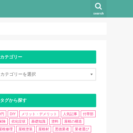
search
カテゴリー
タグから探す
0円
DIY
メリット・デメリット
人気記事
付帯部
保険
劣化症状
基礎知識
塗料
屋根の構造
屋根修理
屋根塗装
屋根材
悪徳業者
業者選び