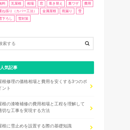
無料
瓦屋根
相場
窓
葺き替え
裏ワザ
費用
重ね張り（カバー工法）
金属屋根
雨漏り
雪
雪下ろし
雪対策
人気記事
屋根修理の価格相場と費用を安くする3つのポ
イント
屋根の漆喰補修の費用相場と工程を理解して
適切な工事を実現する方法
屋根に雪止めを設置する際の基礎知識