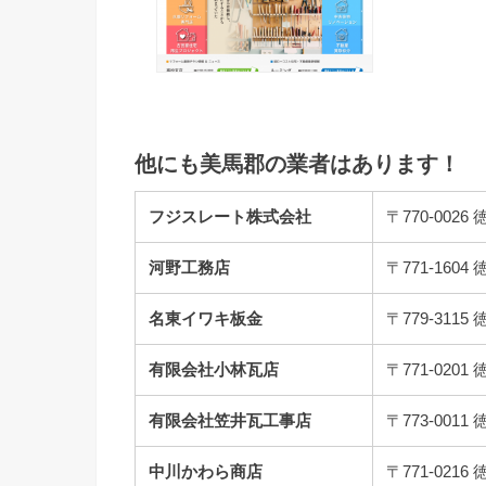
他にも美馬郡の業者はあります！
フジスレート株式会社
〒770-00
河野工務店
〒771-16
名東イワキ板金
〒779-31
有限会社小林瓦店
〒771-02
有限会社笠井瓦工事店
〒773-00
中川かわら商店
〒771-02