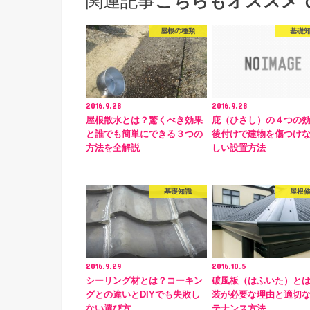
関連記事
こちらもオススメ
屋根の種類
基礎
2016.9.28
2016.9.28
屋根散水とは？驚くべき効果
庇（ひさし）の４つの
と誰でも簡単にできる３つの
後付けで建物を傷つけ
方法を全解説
しい設置方法
基礎知識
屋根
2016.9.29
2016.10.5
シーリング材とは？コーキン
破風板（はふいた）と
グとの違いとDIYでも失敗し
装が必要な理由と適切
ない選び方
テナンス方法