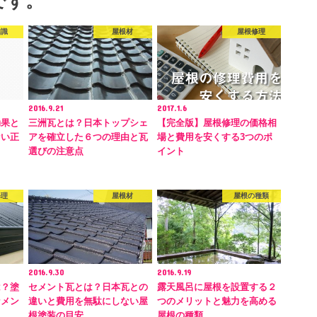
です。
知識
屋根材
屋根修理
2016.9.21
2017.1.6
効果と
三洲瓦とは？日本トップシェ
【完全版】屋根修理の価格相
ない正
アを確立した６つの理由と瓦
場と費用を安くする3つのポ
選びの注意点
イント
修理
屋根材
屋根の種類
2016.9.30
2016.9.19
は？塗
セメント瓦とは？日本瓦との
露天風呂に屋根を設置する２
なメン
違いと費用を無駄にしない屋
つのメリットと魅力を高める
根塗装の目安
屋根の種類