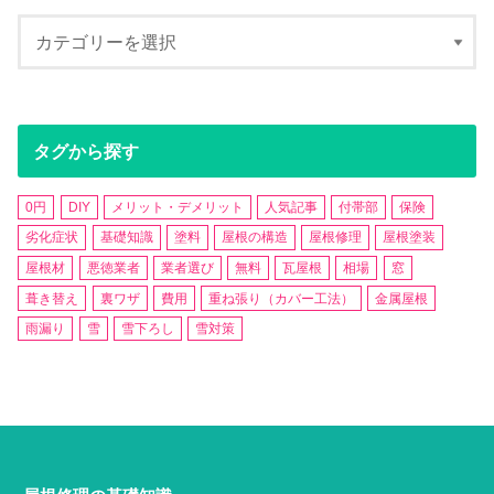
タグから探す
0円
DIY
メリット・デメリット
人気記事
付帯部
保険
劣化症状
基礎知識
塗料
屋根の構造
屋根修理
屋根塗装
屋根材
悪徳業者
業者選び
無料
瓦屋根
相場
窓
葺き替え
裏ワザ
費用
重ね張り（カバー工法）
金属屋根
雨漏り
雪
雪下ろし
雪対策