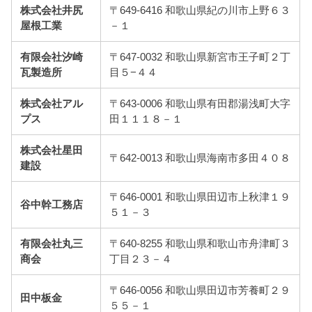
株式会社井尻
〒649-6416 和歌山県紀の川市上野６３
屋根工業
－１
有限会社汐崎
〒647-0032 和歌山県新宮市王子町２丁
瓦製造所
目５−４４
株式会社アル
〒643-0006 和歌山県有田郡湯浅町大字
プス
田１１１８－１
株式会社星田
〒642-0013 和歌山県海南市多田４０８
建設
〒646-0001 和歌山県田辺市上秋津１９
谷中幹工務店
５１－３
有限会社丸三
〒640-8255 和歌山県和歌山市舟津町３
商会
丁目２３－４
〒646-0056 和歌山県田辺市芳養町２９
田中板金
５５－１