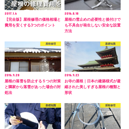
2017.1.6
2016.8.18
【完全版】屋根修理の価格相場と
屋根の雪止めの必要性と後付けで
費用を安くする3つのポイント
も不具合が発生しない安全な設置
方法
屋根修理
基礎知識
2016.9.28
2016.9.23
屋根の落雪を防止する５つの対策
お寺の屋根｜日本の建築様式が凝
と隣家から落雪があった場合の対
縮された美しすぎる屋根の種類と
処法
形状
基礎知識
屋根修理