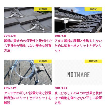
屋根修理
屋根材
2016.8.18
2016.9.17
屋根の雪止めの必要性と後付けで
アルミ屋根の種類と失敗をしない
も不具合が発生しない安全な設置
ために知るべきメリットとデメリ
方法
ット
屋根修理
基礎知識
2016.9.29
2016.9.28
アンテナの正しい設置方法と設置
庇（ひさし）の４つの効果と後付
箇所別のメリットとデメリットを
けで建物を傷つけない正しい設置
解説
方法