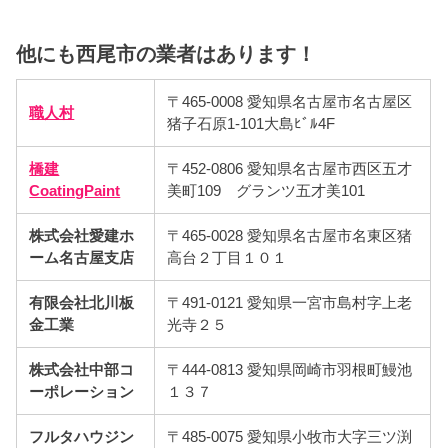
他にも西尾市の業者はあります！
〒465-0008 愛知県名古屋市名古屋区
職人村
猪子石原1-101大島ﾋﾞﾙ4F
橋建
〒452-0806 愛知県名古屋市西区五才
CoatingPaint
美町109 グランツ五才美101
株式会社愛建ホ
〒465-0028 愛知県名古屋市名東区猪
ーム名古屋支店
高台２丁目１０１
有限会社北川板
〒491-0121 愛知県一宮市島村字上老
金工業
光寺２５
株式会社中部コ
〒444-0813 愛知県岡崎市羽根町鰻池
ーポレーション
１３７
フルタハウジン
〒485-0075 愛知県小牧市大字三ツ渕