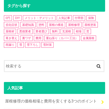
タグから探す
0円
DIY
メリット・デメリット
人気記事
付帯部
保険
劣化症状
基礎知識
塗料
屋根の構造
屋根修理
屋根塗装
屋根材
悪徳業者
業者選び
無料
瓦屋根
相場
窓
葺き替え
裏ワザ
費用
重ね張り（カバー工法）
金属屋根
雨漏り
雪
雪下ろし
雪対策
人気記事
屋根修理の価格相場と費用を安くする3つのポイント