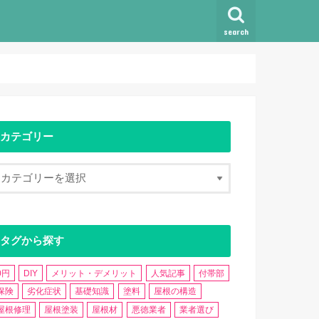
search
カテゴリー
タグから探す
0円
DIY
メリット・デメリット
人気記事
付帯部
保険
劣化症状
基礎知識
塗料
屋根の構造
屋根修理
屋根塗装
屋根材
悪徳業者
業者選び