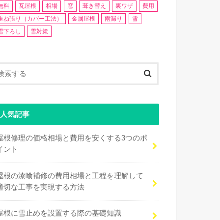
無料
瓦屋根
相場
窓
葺き替え
裏ワザ
費用
重ね張り（カバー工法）
金属屋根
雨漏り
雪
雪下ろし
雪対策
人気記事
屋根修理の価格相場と費用を安くする3つのポ
イント
屋根の漆喰補修の費用相場と工程を理解して
適切な工事を実現する方法
屋根に雪止めを設置する際の基礎知識