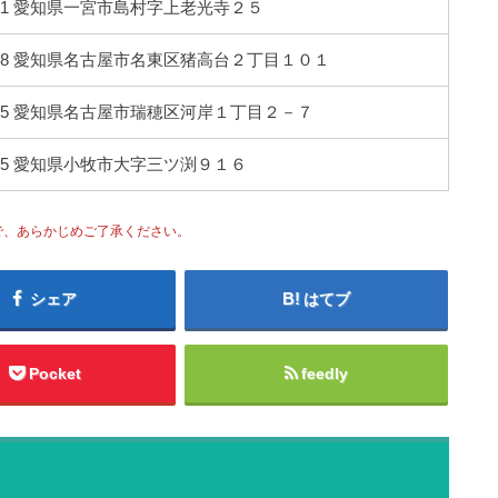
0121 愛知県一宮市島村字上老光寺２５
0028 愛知県名古屋市名東区猪高台２丁目１０１
0845 愛知県名古屋市瑞穂区河岸１丁目２－７
0075 愛知県小牧市大字三ツ渕９１６
で、あらかじめご了承ください。
シェア
はてブ
Pocket
feedly