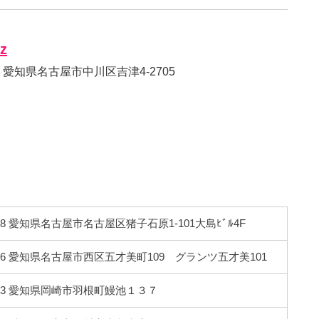
’z
81 愛知県名古屋市中川区吉津4-2705
008 愛知県名古屋市名古屋区猪子石原1-101大島ﾋﾞﾙ4F
0806 愛知県名古屋市西区五才美町109 グランツ五才美101
0813 愛知県岡崎市羽根町鰻池１３７