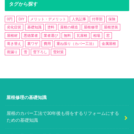
タグから探す
0円
DIY
メリット・デメリット
人気記事
付帯部
保険
劣化症状
基礎知識
塗料
屋根の構造
屋根修理
屋根塗装
屋根材
悪徳業者
業者選び
無料
瓦屋根
相場
窓
葺き替え
裏ワザ
費用
重ね張り（カバー工法）
金属屋根
雨漏り
雪
雪下ろし
雪対策
屋根修理の基礎知識
屋根のカバー工法で30年後も得をするリフォームにする
ための基礎知識