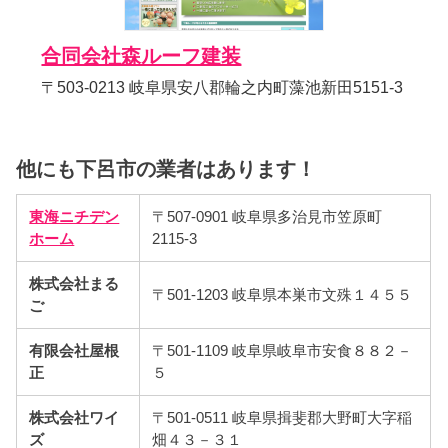
合同会社森ルーフ建装
〒503-0213 岐阜県安八郡輪之内町藻池新田5151-3
他にも下呂市の業者はあります！
東海ニチデン
〒507-0901 岐阜県多治見市笠原町
ホーム
2115-3
株式会社まる
〒501-1203 岐阜県本巣市文殊１４５５
ご
有限会社屋根
〒501-1109 岐阜県岐阜市安食８８２－
正
５
株式会社ワイ
〒501-0511 岐阜県揖斐郡大野町大字稲
ズ
畑４３－３１