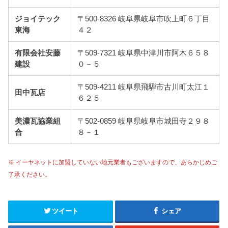
ジョイテック
〒500-8326 岐阜県岐阜市吹上町６丁目
東海
４２
有限会社安藤
〒509-7321 岐阜県中津川市阿木６５８
建設
０－５
〒509-4211 岐阜県飛騨市古川町太江１
田中瓦店
６２５
美濃瓦協業組
〒502-0859 岐阜県岐阜市城田寺２９８
合
８－１
※ イーヤネットに加盟していない地元業者もございますので、あらかじめご
了承ください。
ツイート
シェア