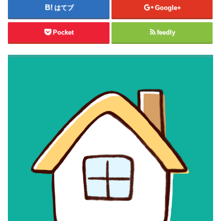
はてブ
Google+
Pocket
feedly