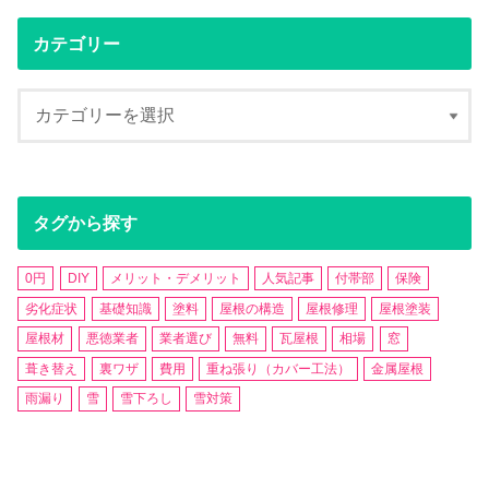
カテゴリー
タグから探す
0円
DIY
メリット・デメリット
人気記事
付帯部
保険
劣化症状
基礎知識
塗料
屋根の構造
屋根修理
屋根塗装
屋根材
悪徳業者
業者選び
無料
瓦屋根
相場
窓
葺き替え
裏ワザ
費用
重ね張り（カバー工法）
金属屋根
雨漏り
雪
雪下ろし
雪対策