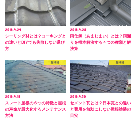
2016.9.29
2016.9.28
シーリング材とは？コーキングと
雨仕舞（あまじまい）とは？雨漏
の違いとDIYでも失敗しない選び
りを根本解決する４つの種類と解
方
決策
屋根材
屋根材
2016.9.18
2016.9.30
スレート屋根の６つの特徴と屋根
セメント瓦とは？日本瓦との違い
の寿命が最大化するメンテナンス
と費用を無駄にしない屋根塗装の
方法
目安