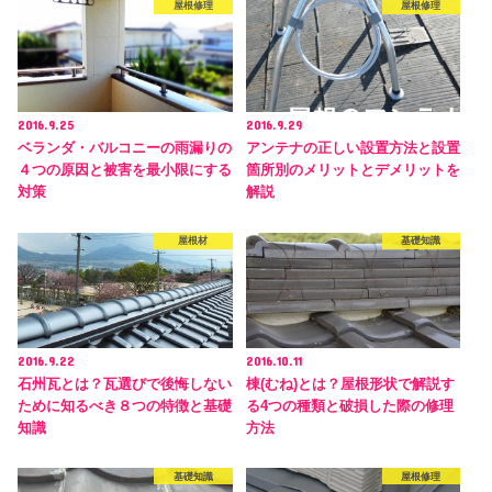
屋根修理
屋根修理
2016.9.25
2016.9.29
ベランダ・バルコニーの雨漏りの
アンテナの正しい設置方法と設置
４つの原因と被害を最小限にする
箇所別のメリットとデメリットを
対策
解説
屋根材
基礎知識
2016.9.22
2016.10.11
石州瓦とは？瓦選びで後悔しない
棟(むね)とは？屋根形状で解説す
ために知るべき８つの特徴と基礎
る4つの種類と破損した際の修理
知識
方法
基礎知識
屋根修理