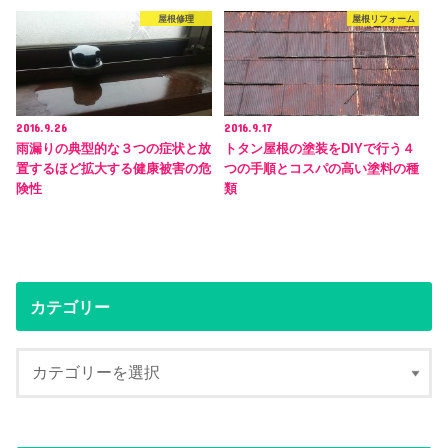
屋根修理
屋根リフォーム
2016.9.26
2016.9.17
雨漏りの典型的な３つの症状と放
トタン屋根の塗装をDIYで行う４
置するほど拡大する健康被害の危
つの手順とコスパの高い塗料の種
険性
類
カテゴリー