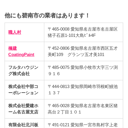
他にも碧南市の業者はあります！
〒465-0008 愛知県名古屋市名古屋区
職人村
猪子石原1-101大島ﾋﾞﾙ4F
橋建
〒452-0806 愛知県名古屋市西区五才
CoatingPaint
美町109 グランツ五才美101
フルタハウジン
〒485-0075 愛知県小牧市大字三ツ渕
グ株式会社
９１６
株式会社中部コ
〒444-0813 愛知県岡崎市羽根町鰻池
ーポレーション
１３７
株式会社愛建ホ
〒465-0028 愛知県名古屋市名東区猪
ーム名古屋支店
高台２丁目１０１
有限会社北川板
〒491-0121 愛知県一宮市島村字上老