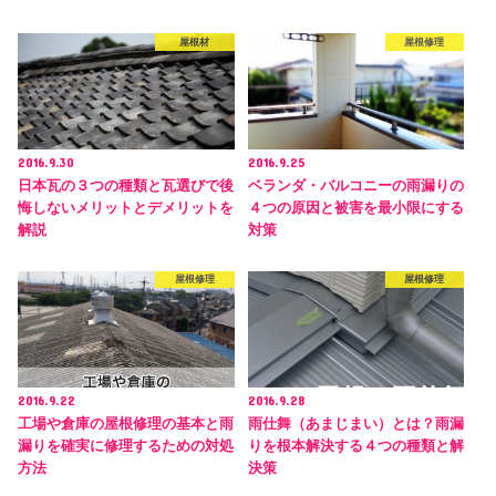
屋根材
屋根修理
2016.9.30
2016.9.25
日本瓦の３つの種類と瓦選びで後
ベランダ・バルコニーの雨漏りの
悔しないメリットとデメリットを
４つの原因と被害を最小限にする
解説
対策
屋根修理
屋根修理
2016.9.22
2016.9.28
工場や倉庫の屋根修理の基本と雨
雨仕舞（あまじまい）とは？雨漏
漏りを確実に修理するための対処
りを根本解決する４つの種類と解
方法
決策