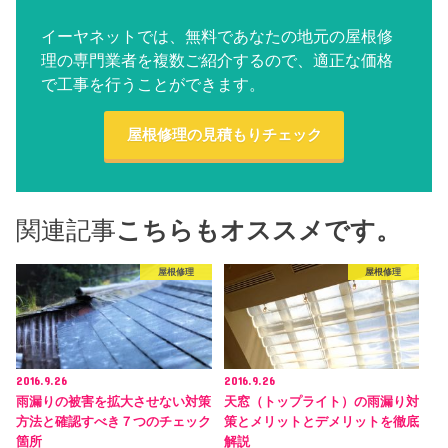
イーヤネットでは、無料であなたの地元の屋根修
理の専門業者を複数ご紹介するので、適正な価格
で工事を行うことができます。
屋根修理の見積もりチェック
関連記事
こちらもオススメです。
屋根修理
屋根修理
2016.9.26
2016.9.26
雨漏りの被害を拡大させない対策
天窓（トップライト）の雨漏り対
方法と確認すべき７つのチェック
策とメリットとデメリットを徹底
箇所
解説