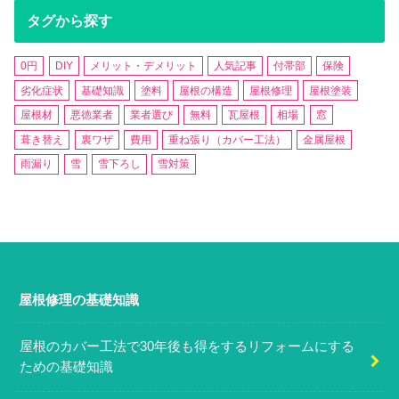
タグから探す
0円
DIY
メリット・デメリット
人気記事
付帯部
保険
劣化症状
基礎知識
塗料
屋根の構造
屋根修理
屋根塗装
屋根材
悪徳業者
業者選び
無料
瓦屋根
相場
窓
葺き替え
裏ワザ
費用
重ね張り（カバー工法）
金属屋根
雨漏り
雪
雪下ろし
雪対策
屋根修理の基礎知識
屋根のカバー工法で30年後も得をするリフォームにする
ための基礎知識