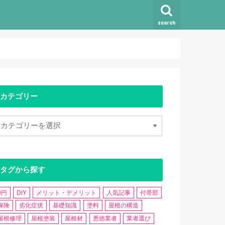
search
カテゴリー
タグから探す
0円
DIY
メリット・デメリット
人気記事
付帯部
保険
劣化症状
基礎知識
塗料
屋根の構造
屋根修理
屋根塗装
屋根材
悪徳業者
業者選び