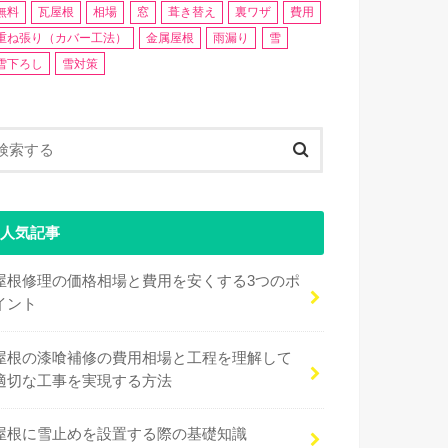
無料
瓦屋根
相場
窓
葺き替え
裏ワザ
費用
重ね張り（カバー工法）
金属屋根
雨漏り
雪
雪下ろし
雪対策
人気記事
屋根修理の価格相場と費用を安くする3つのポ
イント
屋根の漆喰補修の費用相場と工程を理解して
適切な工事を実現する方法
屋根に雪止めを設置する際の基礎知識