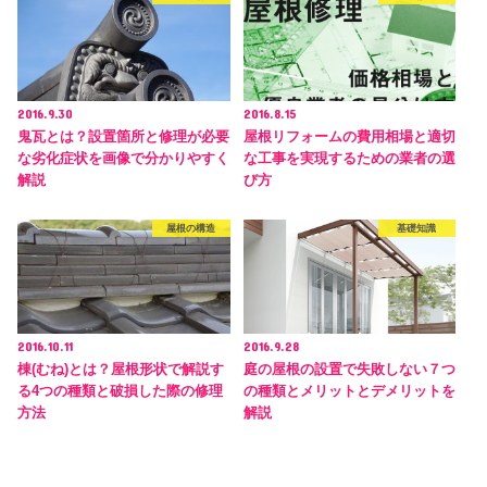
2016.9.30
2016.8.15
鬼瓦とは？設置箇所と修理が必要
屋根リフォームの費用相場と適切
な劣化症状を画像で分かりやすく
な工事を実現するための業者の選
解説
び方
屋根の構造
基礎知識
2016.10.11
2016.9.28
棟(むね)とは？屋根形状で解説す
庭の屋根の設置で失敗しない７つ
る4つの種類と破損した際の修理
の種類とメリットとデメリットを
方法
解説