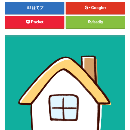
はてブ
Google+
Pocket
feedly