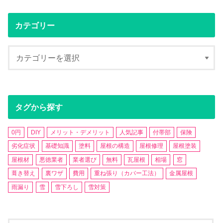
カテゴリー
タグから探す
0円
DIY
メリット・デメリット
人気記事
付帯部
保険
劣化症状
基礎知識
塗料
屋根の構造
屋根修理
屋根塗装
屋根材
悪徳業者
業者選び
無料
瓦屋根
相場
窓
葺き替え
裏ワザ
費用
重ね張り（カバー工法）
金属屋根
雨漏り
雪
雪下ろし
雪対策