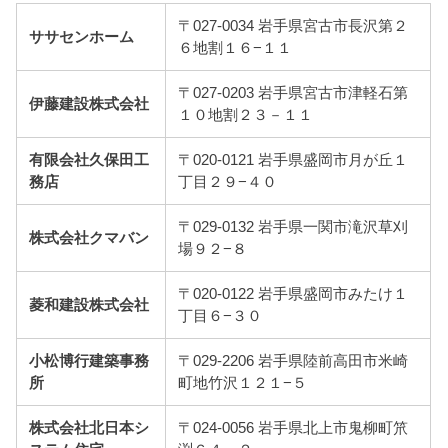
〒027-0034 岩手県宮古市長沢第２
ササセンホーム
６地割１６−１１
〒027-0203 岩手県宮古市津軽石第
伊藤建設株式会社
１０地割２３－１１
有限会社久保田工
〒020-0121 岩手県盛岡市月が丘１
務店
丁目２９−４０
〒029-0132 岩手県一関市滝沢草刈
株式会社クマバン
場９２−８
〒020-0122 岩手県盛岡市みたけ１
菱和建設株式会社
丁目６−３０
小松博行建築事務
〒029-2206 岩手県陸前高田市米崎
所
町地竹沢１２１−５
株式会社北日本シ
〒024-0056 岩手県北上市鬼柳町笊