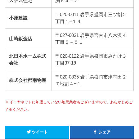
ステム住宅
渕６４－２
〒020-0011 岩手県盛岡市三ツ割２
小原建設
丁目１−１４
〒027-0031 岩手県宮古市八木沢４
山崎鈑金店
丁目５－５１
北日本ホーム株式
〒020-0122 岩手県盛岡市みたけ３
会社
丁目37-19
〒020-0835 岩手県盛岡市津志田２
株式会社都南物産
７地割４−１
※ イーヤネットに加盟していない地元業者もございますので、あらかじめご
了承ください。
ツイート
シェア