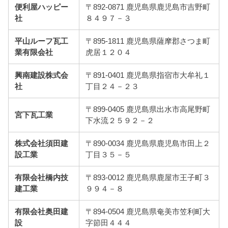
便利屋ハッピー
〒892-0871 鹿児島県鹿児島市吉野町
社
８４９７－３
平山ルーフ瓦工
〒895-1811 鹿児島県薩摩郡さつま町
業有限会社
虎居１２０４
興南建設株式会
〒891-0401 鹿児島県指宿市大牟礼１
社
丁目２４－２３
〒899-0405 鹿児島県出水市高尾野町
宮下瓦工業
下水流２５９２－２
株式会社須田建
〒890-0034 鹿児島県鹿児島市田上２
設工業
丁目３５－５
有限会社橋内技
〒893-0012 鹿児島県鹿屋市王子町３
建工業
９９４－８
有限会社奥田建
〒894-0504 鹿児島県奄美市笠利町大
設
字節田４４４