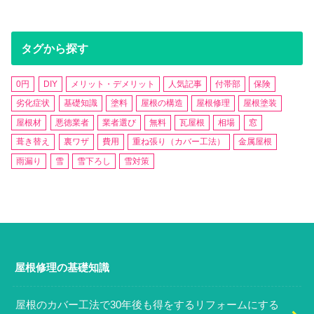
タグから探す
0円
DIY
メリット・デメリット
人気記事
付帯部
保険
劣化症状
基礎知識
塗料
屋根の構造
屋根修理
屋根塗装
屋根材
悪徳業者
業者選び
無料
瓦屋根
相場
窓
葺き替え
裏ワザ
費用
重ね張り（カバー工法）
金属屋根
雨漏り
雪
雪下ろし
雪対策
屋根修理の基礎知識
屋根のカバー工法で30年後も得をするリフォームにする