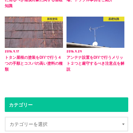
に知るべき補償対象に関する基礎
場、トラブル事例をご紹介
知識
屋根塗装
基礎知識
2016.9.17
2016.9.29
トタン屋根の塗装をDIYで行う４
アンテナ設置をDIYで行うメリッ
つの手順とコスパの高い塗料の種
ト２つと厳守するべき注意点を解
類
説
カテゴリー