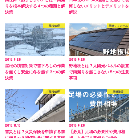
りを根本解決する４つの種類と解
悔しないメリットとデメリットを
決策
解説
屋根修理
屋根リフォーム
2016.9.28
2016.9.28
屋根の積雪対策で雪下ろしの作業
野地板とは？太陽光パネルの設置
を無くし安全に冬を越す３つの解
で雨漏りを起こさない５つの注意
決策
事項
屋根修理
屋根塗装
2016.11.15
2016.9.28
雪災とは？火災保険を申請する前
【必見】足場の必要性や費用相