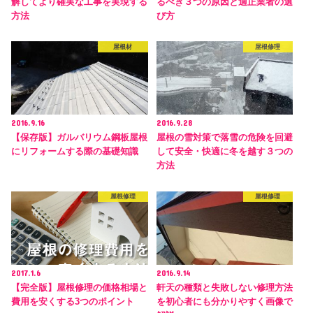
解してより確実な工事を実現する
るべき３つの原因と適正業者の選
方法
び方
屋根材
屋根修理
2016.9.16
2016.9.28
【保存版】ガルバリウム鋼板屋根
屋根の雪対策で落雪の危険を回避
にリフォームする際の基礎知識
して安全・快適に冬を越す３つの
方法
屋根修理
屋根修理
2017.1.6
2016.9.14
【完全版】屋根修理の価格相場と
軒天の種類と失敗しない修理方法
費用を安くする3つのポイント
を初心者にも分かりやすく画像で