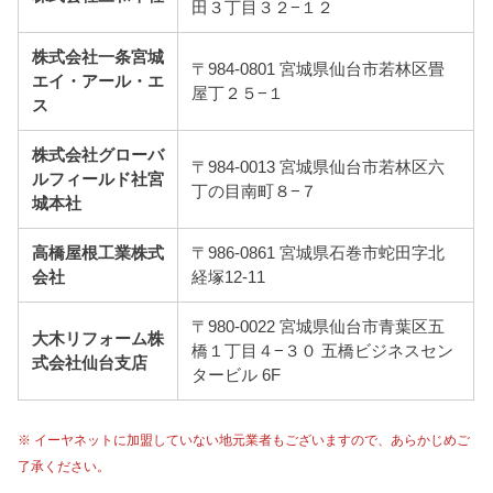
田３丁目３２−１２
株式会社一条宮城
〒984-0801 宮城県仙台市若林区畳
エイ・アール・エ
屋丁２５−１
ス
株式会社グローバ
〒984-0013 宮城県仙台市若林区六
ルフィールド社宮
丁の目南町８−７
城本社
高橋屋根工業株式
〒986-0861 宮城県石巻市蛇田字北
会社
経塚12-11
〒980-0022 宮城県仙台市青葉区五
大木リフォーム株
橋１丁目４−３０ 五橋ビジネスセン
式会社仙台支店
タービル 6F
※ イーヤネットに加盟していない地元業者もございますので、あらかじめご
了承ください。