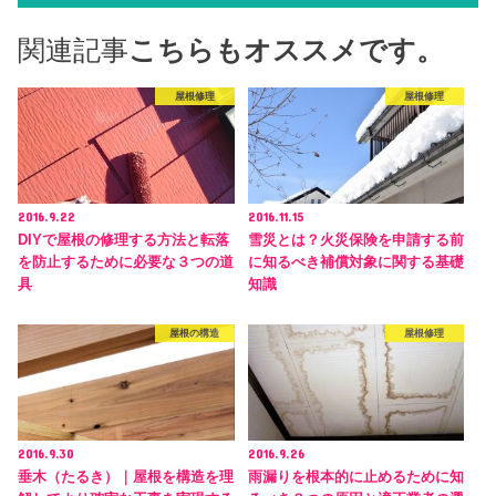
関連記事
こちらもオススメです。
屋根修理
屋根修理
2016.9.22
2016.11.15
DIYで屋根の修理する方法と転落
雪災とは？火災保険を申請する前
を防止するために必要な３つの道
に知るべき補償対象に関する基礎
具
知識
屋根の構造
屋根修理
2016.9.30
2016.9.26
垂木（たるき）｜屋根を構造を理
雨漏りを根本的に止めるために知