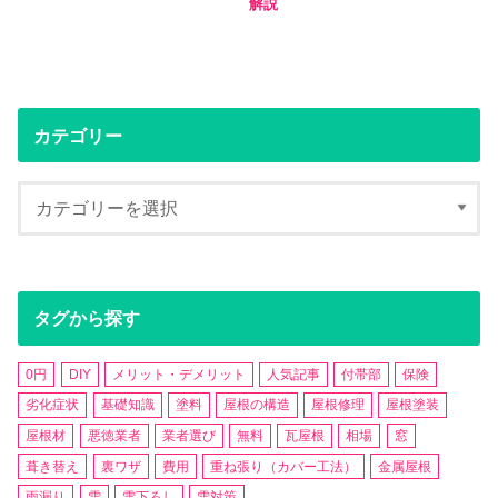
解説
カテゴリー
タグから探す
0円
DIY
メリット・デメリット
人気記事
付帯部
保険
劣化症状
基礎知識
塗料
屋根の構造
屋根修理
屋根塗装
屋根材
悪徳業者
業者選び
無料
瓦屋根
相場
窓
葺き替え
裏ワザ
費用
重ね張り（カバー工法）
金属屋根
雨漏り
雪
雪下ろし
雪対策