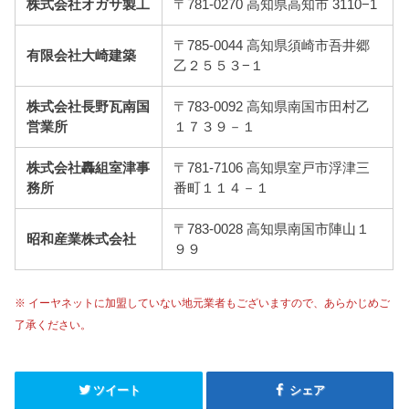
株式会社オガサ製工
〒781-0270 高知県高知市 3110−1
〒785-0044 高知県須崎市吾井郷
有限会社大崎建築
乙２５５３−１
株式会社長野瓦南国
〒783-0092 高知県南国市田村乙
営業所
１７３９－１
株式会社轟組室津事
〒781-7106 高知県室戸市浮津三
務所
番町１１４－１
〒783-0028 高知県南国市陣山１
昭和産業株式会社
９９
※ イーヤネットに加盟していない地元業者もございますので、あらかじめご
了承ください。
ツイート
シェア