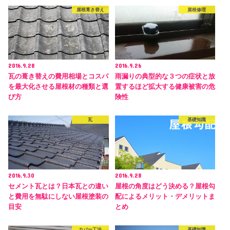
屋根葺き替え
屋根修理
2016.9.28
2016.9.26
瓦の葺き替えの費用相場とコスパ
雨漏りの典型的な３つの症状と放
を最大化させる屋根材の種類と選
置するほど拡大する健康被害の危
び方
険性
瓦
基礎知識
2016.9.30
2016.9.28
セメント瓦とは？日本瓦との違い
屋根の角度はどう決める？屋根勾
と費用を無駄にしない屋根塗装の
配によるメリット・デメリットま
目安
とめ
カバー工法
基礎知識