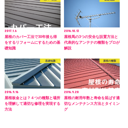
2017.1.6
2016.10.13
屋根のカバー工法で30年後も得
屋根馬の3つの安全な設置方法と
をするリフォームにするための基
代表的なアンテナの種類をプロが
礎知識
解説
基礎知識
屋根の種類
2016.9.16
2016.9.28
屋根板金とは？４つの種類と場所
屋根の耐用年数と寿命を延ばす適
を理解して適切な修理を実現する
切なメンテナンス方法とタイミン
方法
グ