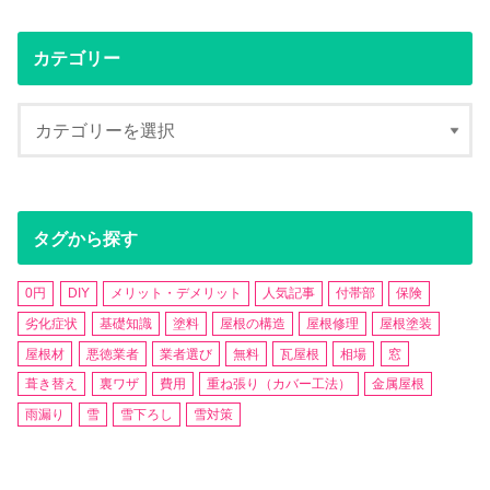
カテゴリー
タグから探す
0円
DIY
メリット・デメリット
人気記事
付帯部
保険
劣化症状
基礎知識
塗料
屋根の構造
屋根修理
屋根塗装
屋根材
悪徳業者
業者選び
無料
瓦屋根
相場
窓
葺き替え
裏ワザ
費用
重ね張り（カバー工法）
金属屋根
雨漏り
雪
雪下ろし
雪対策