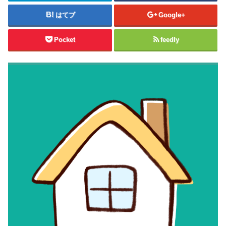
はてブ
Google+
Pocket
feedly