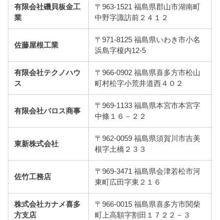
有限会社磯貝板金工
〒963-1521 福島県郡山市湖南町
業
中野字諏訪前２４１２
〒971-8125 福島県いわき市小名
佐藤屋根工業
浜島字榎内12-5
有限会社テクノハウ
〒966-0902 福島県喜多方市松山
ス
町村松字小荒井道西４０２
〒969-1133 福島県本宮市本宮字
有限会社パロス商事
中條１６－２２
〒962-0059 福島県須賀川市吉美
東新株式会社
根字土橋２３３
〒969-3471 福島県会津若松市河
佐竹工務店
東町広田字東２１６
株式会社カナメ喜多
〒966-0015 福島県喜多方市関柴
方支店
町上高額字割田１７２２－３