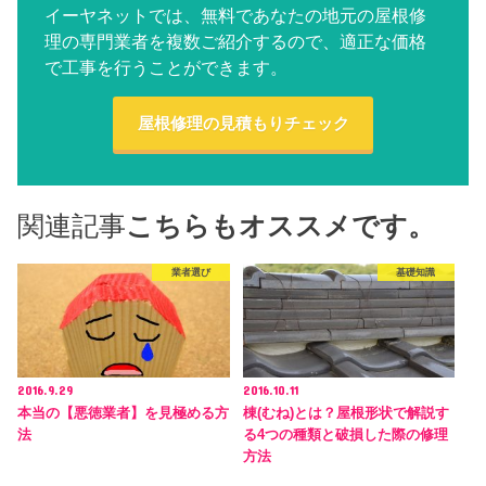
イーヤネットでは、無料であなたの地元の屋根修
理の専門業者を複数ご紹介するので、適正な価格
で工事を行うことができます。
屋根修理の見積もりチェック
関連記事
こちらもオススメです。
業者選び
基礎知識
2016.9.29
2016.10.11
本当の【悪徳業者】を見極める方
棟(むね)とは？屋根形状で解説す
法
る4つの種類と破損した際の修理
方法