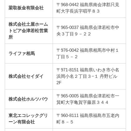
〒968-0442 福島県南会津郡只見
梁取板金有限会社
町大字長浜字唱平８３
株式会社土屋ホーム
〒965-0037 福島県会津若松市中
トピア会津若松営業
央３丁目９－２２
所
〒976-0042 福島県相馬市中村１
ライファ相馬
丁目５－２
〒971-8151 福島県いわき市小名
株式会社セイダイ
浜岡小名２丁目３−１ 丹野ビル
2F
〒965-0005 福島県会津若松市一
株式会社ホルツバウ
箕町大字亀賀字藤原３４４
東北エコレックグリ
〒960-8111 福島県福島市五老内
ーン有限会社
町８－５