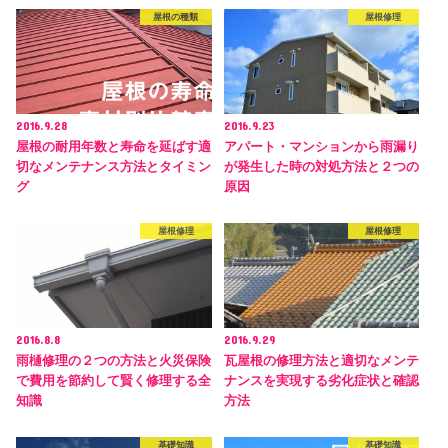
屋根の種類
屋根修理
2016.9.28
2016.9.23
屋根の耐用年数と寿命を延ばす適
アパート・マンションから雨漏り
切なメンテナンス方法とタイミン
が発生した時の対処方法と２つの
グ
原因
屋根修理
屋根修理
2016.8.8
2016.9.29
雨樋修理の２つの方法と火災保険
瓦屋根の修理方法と適切なメンテ
で費用を節約して賢く修理する全
ナンスを実現する劣化症状と確認
知識
方法
基礎知識
基礎知識