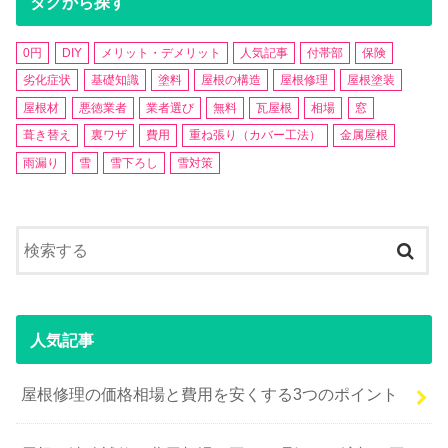
タグから探す
0円
DIY
メリット・デメリット
人気記事
付帯部
保険
劣化症状
基礎知識
塗料
屋根の構造
屋根修理
屋根塗装
屋根材
悪徳業者
業者選び
無料
瓦屋根
相場
窓
葺き替え
裏ワザ
費用
重ね張り（カバー工法）
金属屋根
雨漏り
雪
雪下ろし
雪対策
人気記事
屋根修理の価格相場と費用を安くする3つのポイント