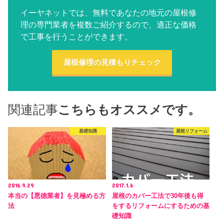
イーヤネットでは、無料であなたの地元の屋根修
理の専門業者を複数ご紹介するので、適正な価格
で工事を行うことができます。
屋根修理の見積もりチェック
関連記事
こちらもオススメです。
基礎知識
屋根リフォーム
2016.9.29
2017.1.6
本当の【悪徳業者】を見極める方
屋根のカバー工法で30年後も得
法
をするリフォームにするための基
礎知識