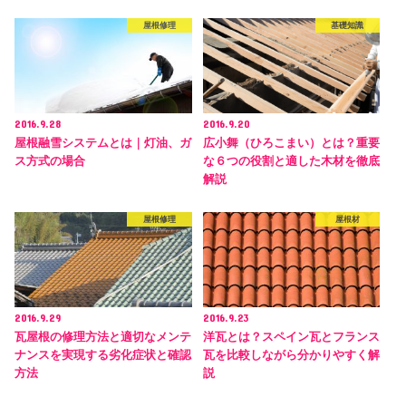
屋根修理
基礎知識
2016.9.28
2016.9.20
屋根融雪システムとは｜灯油、ガ
広小舞（ひろこまい）とは？重要
ス方式の場合
な６つの役割と適した木材を徹底
解説
屋根修理
屋根材
2016.9.29
2016.9.23
瓦屋根の修理方法と適切なメンテ
洋瓦とは？スペイン瓦とフランス
ナンスを実現する劣化症状と確認
瓦を比較しながら分かりやすく解
方法
説