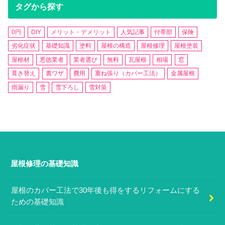
タグから探す
0円
DIY
メリット・デメリット
人気記事
付帯部
保険
劣化症状
基礎知識
塗料
屋根の構造
屋根修理
屋根塗装
屋根材
悪徳業者
業者選び
無料
瓦屋根
相場
窓
葺き替え
裏ワザ
費用
重ね張り（カバー工法）
金属屋根
雨漏り
雪
雪下ろし
雪対策
屋根修理の基礎知識
屋根のカバー工法で30年後も得をするリフォームにする
ための基礎知識