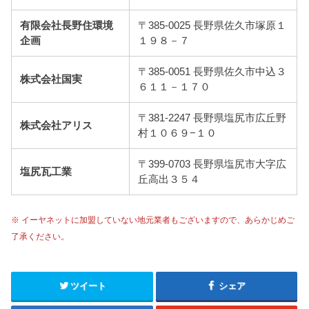
有限会社長野住環境
〒385-0025 長野県佐久市塚原１
企画
１９８－７
〒385-0051 長野県佐久市中込３
株式会社国実
６１１－１７０
〒381-2247 長野県塩尻市広丘野
株式会社アリス
村１０６９−１０
〒399-0703 長野県塩尻市大字広
塩尻瓦工業
丘高出３５４
※ イーヤネットに加盟していない地元業者もございますので、あらかじめご
了承ください。
ツイート
シェア