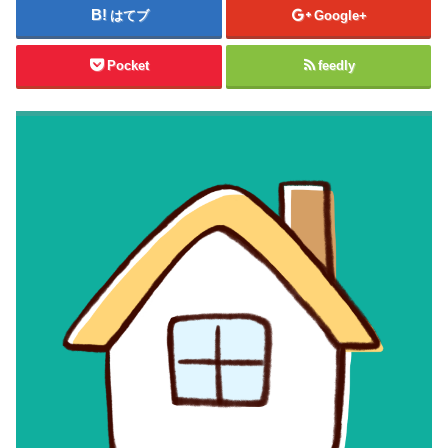
はてブ
Google+
Pocket
feedly