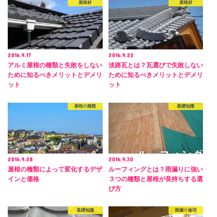
屋根材
屋根材
2016.9.17
2016.9.22
アルミ屋根の種類と失敗をしない
淡路瓦とは？瓦選びで失敗しない
ために知るべきメリットとデメリ
ために知るべきメリットとデメリ
ット
ット
屋根の種類
基礎知識
2016.9.28
2016.9.30
屋根の種類によって変化するデザ
ルーフィングとは？雨漏りに強い
インと価格
３つの種類と屋根が長持ちする選
び方
基礎知識
雨漏り修理