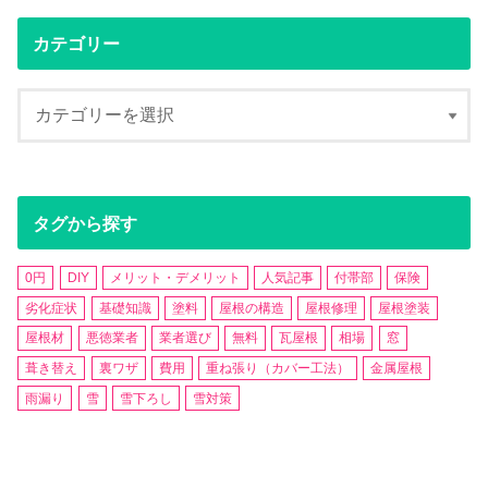
カテゴリー
タグから探す
0円
DIY
メリット・デメリット
人気記事
付帯部
保険
劣化症状
基礎知識
塗料
屋根の構造
屋根修理
屋根塗装
屋根材
悪徳業者
業者選び
無料
瓦屋根
相場
窓
葺き替え
裏ワザ
費用
重ね張り（カバー工法）
金属屋根
雨漏り
雪
雪下ろし
雪対策