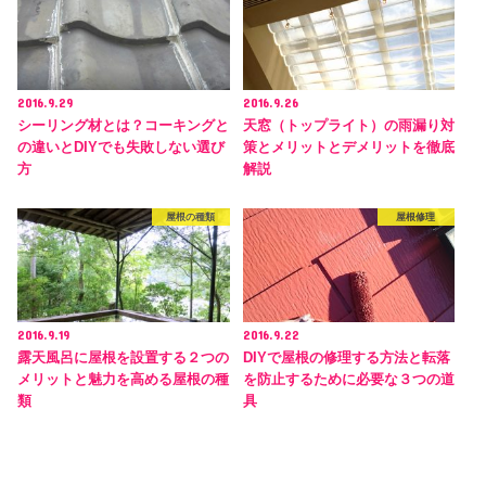
2016.9.29
2016.9.26
シーリング材とは？コーキングと
天窓（トップライト）の雨漏り対
の違いとDIYでも失敗しない選び
策とメリットとデメリットを徹底
方
解説
屋根の種類
屋根修理
2016.9.19
2016.9.22
露天風呂に屋根を設置する２つの
DIYで屋根の修理する方法と転落
メリットと魅力を高める屋根の種
を防止するために必要な３つの道
類
具