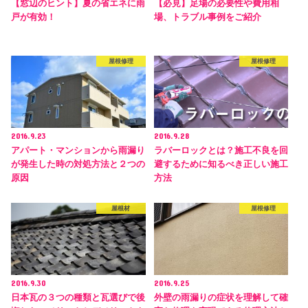
【窓辺のヒント】夏の省エネに雨
【必見】足場の必要性や費用相
戸が有効！
場、トラブル事例をご紹介
屋根修理
屋根修理
2016.9.23
2016.9.28
アパート・マンションから雨漏り
ラバーロックとは？施工不良を回
が発生した時の対処方法と２つの
避するために知るべき正しい施工
原因
方法
屋根材
屋根修理
2016.9.30
2016.9.25
日本瓦の３つの種類と瓦選びで後
外壁の雨漏りの症状を理解して確