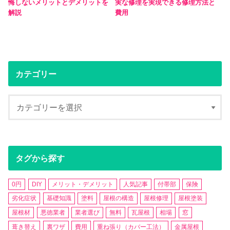
悔しないメリットとデメリットを
実な修理を実現できる修理方法と
解説
費用
カテゴリー
タグから探す
0円
DIY
メリット・デメリット
人気記事
付帯部
保険
劣化症状
基礎知識
塗料
屋根の構造
屋根修理
屋根塗装
屋根材
悪徳業者
業者選び
無料
瓦屋根
相場
窓
葺き替え
裏ワザ
費用
重ね張り（カバー工法）
金属屋根