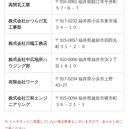
〒916-0061 福井県鯖江市平井町
高間瓦工業
５７−８－７
株式会社かつらだ瓦
〒917-0232 福井県小浜市東市場
工事部
５４－１０
〒915-0857 福井県越前市四郎丸
株式会社川端工務店
町３１－２－９
株式会社中広地所ハ
〒910-0006 福井県福井市渕２丁
ウジング部
目１８１０
〒917-0234 福井県小浜市上野
有限会社ワーク
43−27
株式会社三和エンジ
〒915-0094 福井県越前市横市町
ニアリング
３６－２１－１
※ イーヤネットに加盟していない地元業者もございますので、あらかじめご
了承ください。