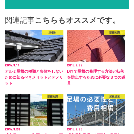
関連記事
こちらもオススメです。
屋根材
基礎知識
2016.9.17
2016.9.22
アルミ屋根の種類と失敗をしない
DIYで屋根の修理する方法と転落
ために知るべきメリットとデメリ
を防止するために必要な３つの道
ット
具
基礎知識
屋根塗装
2016.9.28
2016.9.28