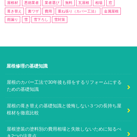
屋根材
悪徳業者
業者選び
無料
瓦屋根
相場
窓
葺き替え
裏ワザ
費用
重ね張り（カバー工法）
金属屋根
雨漏り
雪
雪下ろし
雪対策
屋根修理の基礎知識
屋根のカバー工法で30年後も得をするリフォームにする
ための基礎知識
屋根の葺き替えの基礎知識と後悔しない３つの長持ち屋
根材を徹底比較
屋根塗装の塗料別の費用相場と失敗しないために知るべ
き2つの注意点