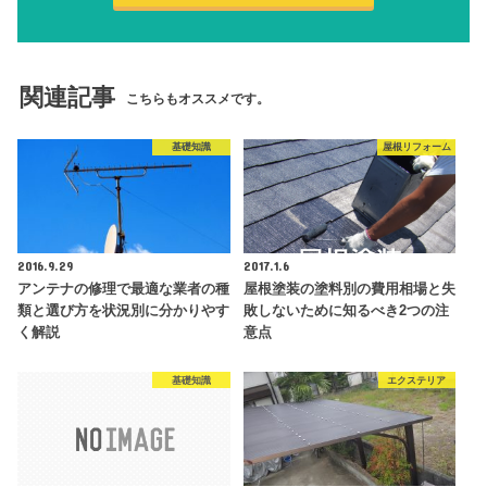
関連記事
こちらもオススメです。
基礎知識
屋根リフォーム
2016.9.29
2017.1.6
アンテナの修理で最適な業者の種
屋根塗装の塗料別の費用相場と失
類と選び方を状況別に分かりやす
敗しないために知るべき2つの注
く解説
意点
基礎知識
エクステリア