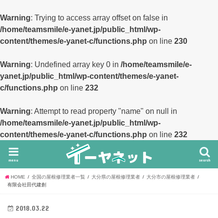
Warning
: Trying to access array offset on false in
/home/teamsmile/e-yanet.jp/public_html/wp-
content/themes/e-yanet-c/functions.php
on line
230
Warning
: Undefined array key 0 in
/home/teamsmile/e-
yanet.jp/public_html/wp-content/themes/e-yanet-
c/functions.php
on line
232
Warning
: Attempt to read property "name" on null in
/home/teamsmile/e-yanet.jp/public_html/wp-
content/themes/e-yanet-c/functions.php
on line
232
menu
search
HOME
全国の屋根修理業者一覧
大分県の屋根修理業者
大分市の屋根修理業者
有限会社田代建創
2018.03.22