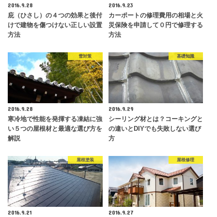
2016.9.28
2016.9.23
庇（ひさし）の４つの効果と後付
カーポートの修理費用の相場と火
けで建物を傷つけない正しい設置
災保険を申請して０円で修理する
方法
方法
雪対策
基礎知識
2016.9.28
2016.9.29
寒冷地で性能を発揮する凍結に強
シーリング材とは？コーキングと
い５つの屋根材と最適な選び方を
の違いとDIYでも失敗しない選び
解説
方
屋根塗装
屋根修理
2016.9.21
2016.9.27