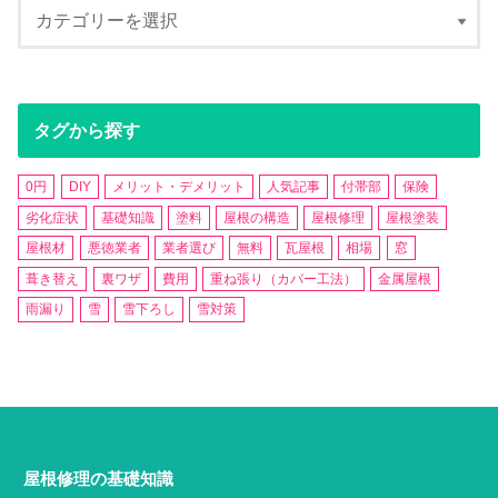
タグから探す
0円
DIY
メリット・デメリット
人気記事
付帯部
保険
劣化症状
基礎知識
塗料
屋根の構造
屋根修理
屋根塗装
屋根材
悪徳業者
業者選び
無料
瓦屋根
相場
窓
葺き替え
裏ワザ
費用
重ね張り（カバー工法）
金属屋根
雨漏り
雪
雪下ろし
雪対策
屋根修理の基礎知識