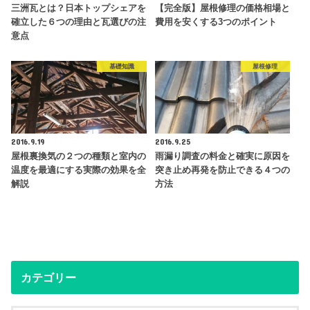
三洲瓦とは？日本トップシェアを
【完全版】屋根修理の価格相場と
確立した６つの理由と瓦選びの注
費用を安くする3つのポイント
意点
基礎知識
屋根修理
2016.9.19
2016.9.25
屋根裏換気の２つの種類と室内の
雨漏り調査の料金と確実に原因を
温度を最適にする実際の効果を全
突き止め再発を防止できる４つの
解説
方法
カテゴリー