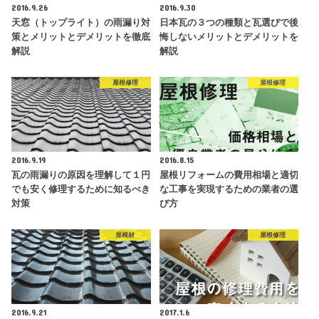
2016.9.26
2016.9.30
天窓（トップライト）の雨漏り対
日本瓦の３つの種類と瓦選びで後
策とメリットとデメリットを徹底
悔しないメリットとデメリットを
解説
解説
屋根修理
屋根修理
2016.9.19
2016.8.15
瓦の雨漏りの原因を理解して１円
屋根リフォームの費用相場と適切
でも安く修理するために知るべき
な工事を実現するための業者の選
対策
び方
屋根材
屋根修理
2016.9.21
2017.1.6