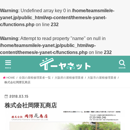
Warning
: Undefined array key 0 in
/home/teamsmile/e-
yanet.jp/public_html/wp-content/themes/e-yanet-
c/functions.php
on line
232
Warning
: Attempt to read property "name" on null in
/home/teamsmile/e-yanet.jp/public_html/wp-
content/themes/e-yanet-c/functions.php
on line
232
menu
search
HOME
全国の屋根修理業者一覧
大阪府の屋根修理業者
大阪市の屋根修理業者
株式会社岡隈瓦商店
2018.03.15
株式会社岡隈瓦商店