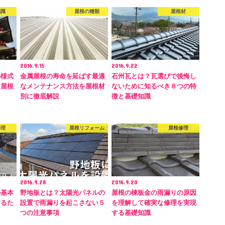
知識
屋根の種類
屋根材
2016.9.15
2016.9.22
築様式
金属屋根の寿命を延ばす最適
石州瓦とは？瓦選びで後悔し
る屋根
なメンテナンス方法を屋根材
ないために知るべき８つの特
別に徹底解説
徴と基礎知識
修理
屋根リフォーム
屋根修理
2016.9.28
2016.9.20
の基本
野地板とは？太陽光パネルの
屋根の棟板金の雨漏りの原因
するた
設置で雨漏りを起こさない５
を理解して確実な修理を実現
つの注意事項
する基礎知識