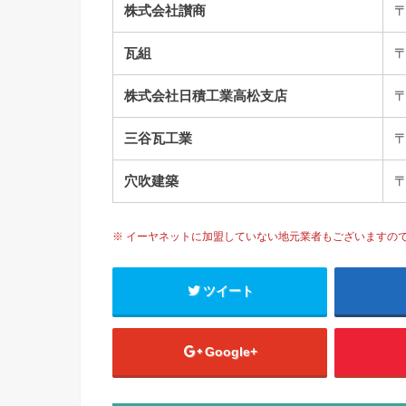
株式会社讃商
〒
瓦組
〒
株式会社日積工業高松支店
〒
三谷瓦工業
〒
穴吹建築
〒
※ イーヤネットに加盟していない地元業者もございますの
ツイート
Google+