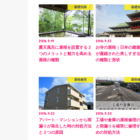
基礎知識
基礎
2016.9.19
2016.9.23
露天風呂に屋根を設置する２
お寺の屋根｜日本の建
つのメリットと魅力を高める
が凝縮された美しすぎ
屋根の種類
の種類と形状
屋根修理
屋根
2016.9.23
2016.9.22
アパート・マンションから雨
工場や倉庫の屋根修理
漏りが発生した時の対処方法
と雨漏りを確実に修理
と２つの原因
めの対処方法