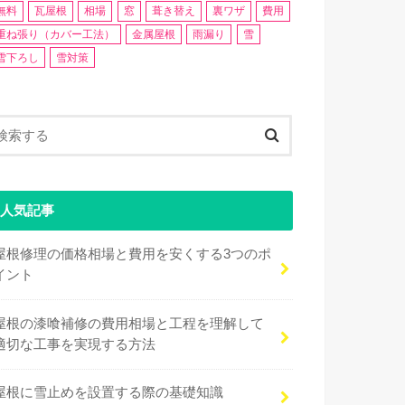
無料
瓦屋根
相場
窓
葺き替え
裏ワザ
費用
重ね張り（カバー工法）
金属屋根
雨漏り
雪
雪下ろし
雪対策
人気記事
屋根修理の価格相場と費用を安くする3つのポ
イント
屋根の漆喰補修の費用相場と工程を理解して
適切な工事を実現する方法
屋根に雪止めを設置する際の基礎知識