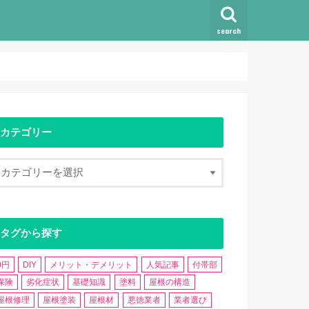
search
カテゴリー
タグから探す
0円
DIY
メリット・デメリット
人気記事
付帯部
保険
劣化症状
基礎知識
塗料
屋根の構造
屋根修理
屋根塗装
屋根材
悪徳業者
業者選び