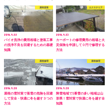
屋根塗装
エクステリア
2016.9.22
2016.9.23
バイオ洗浄の費用相場と塗装工事
カーポートの修理費用の相場と火
の洗浄不良を回避するための基礎
災保険を申請して０円で修理する
知識
方法
屋根修理
屋根修理
2016.9.28
2016.9.28
屋根の雪対策で落雪の危険を回避
降雪地域で1番雪の多い地域は山
して安全・快適に冬を越す３つの
形県！雪対策で快適に冬を越す全
方法
知識