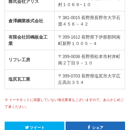
株式会社アリス
村１０６９−１０
〒381-0015 長野県長野市大字石
倉澤鋼業株式会社
渡４５６－４２
有限会社田嶋板金工
〒399-1612 長野県下伊那郡阿南
業
町新野１００５－４
〒399-0036 長野県松本市村井町
リフレ工房
南２丁目９－１０
〒399-0703 長野県塩尻市大字広
塩尻瓦工業
丘高出３５４
※ イーヤネットに加盟していない地元業者もございますので、あらかじめご
了承ください。
ツイート
シェア