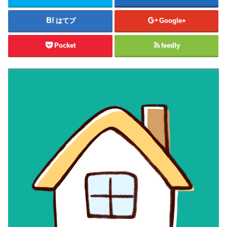
はてブ
Google+
Pocket
feedly