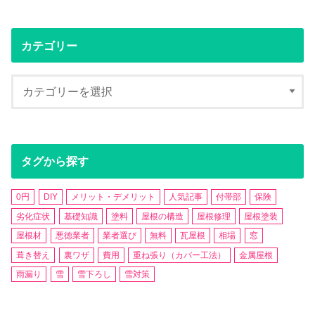
カテゴリー
タグから探す
0円
DIY
メリット・デメリット
人気記事
付帯部
保険
劣化症状
基礎知識
塗料
屋根の構造
屋根修理
屋根塗装
屋根材
悪徳業者
業者選び
無料
瓦屋根
相場
窓
葺き替え
裏ワザ
費用
重ね張り（カバー工法）
金属屋根
雨漏り
雪
雪下ろし
雪対策