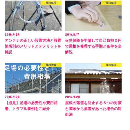
屋根修理
屋根修理
2016.9.29
2016.8.17
アンテナの正しい設置方法と設置
火災保険を申請して自己負担０円
箇所別のメリットとデメリットを
で屋根を修理する手順と条件を全
解説
解説
屋根塗装
屋根修理
2016.9.28
2016.9.28
【必見】足場の必要性や費用相
屋根の落雪を防止する５つの対策
場、トラブル事例をご紹介
と隣家から落雪があった場合の対
処法