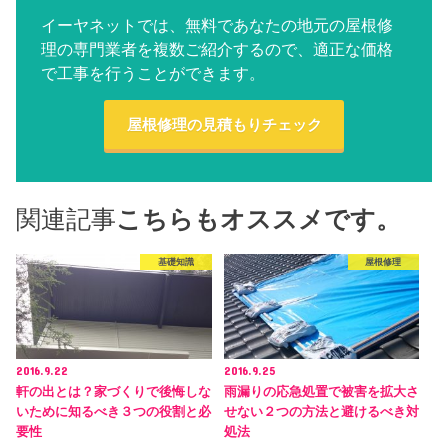
イーヤネットでは、無料であなたの地元の屋根修
理の専門業者を複数ご紹介するので、適正な価格
で工事を行うことができます。
屋根修理の見積もりチェック
関連記事
こちらもオススメです。
基礎知識
屋根修理
2016.9.22
2016.9.25
軒の出とは？家づくりで後悔しな
雨漏りの応急処置で被害を拡大さ
いために知るべき３つの役割と必
せない２つの方法と避けるべき対
要性
処法