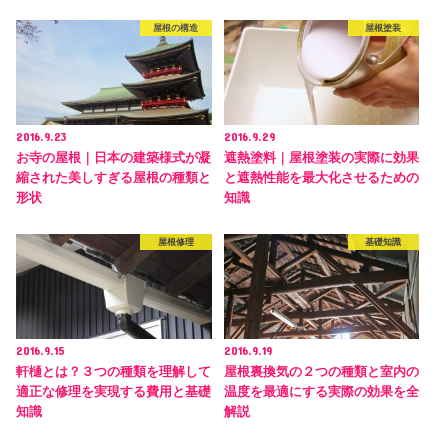
屋根の構造
屋根塗装
2016.9.23
2016.9.29
お寺の屋根｜日本の建築様式が凝
遮熱塗料｜屋根塗装の実際に効果
縮された美しすぎる屋根の種類と
と遮熱性能を最大化させるための
形状
知識
屋根修理
基礎知識
2016.9.15
2016.9.19
軒樋とは？３つの種類を理解して
屋根裏換気の２つの種類と室内の
適正な修理を実現する費用と基礎
温度を最適にする実際の効果を全
知識
解説