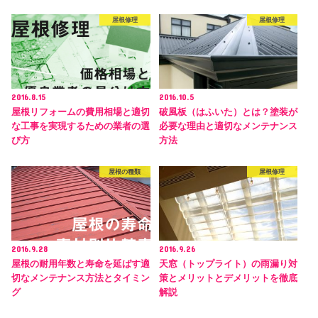
屋根修理
屋根修理
2016.8.15
2016.10.5
屋根リフォームの費用相場と適切
破風板（はふいた）とは？塗装が
な工事を実現するための業者の選
必要な理由と適切なメンテナンス
び方
方法
屋根の種類
屋根修理
2016.9.28
2016.9.26
屋根の耐用年数と寿命を延ばす適
天窓（トップライト）の雨漏り対
切なメンテナンス方法とタイミン
策とメリットとデメリットを徹底
グ
解説