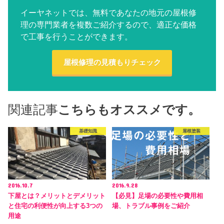
イーヤネットでは、無料であなたの地元の屋根修
理の専門業者を複数ご紹介するので、適正な価格
で工事を行うことができます。
屋根修理の見積もりチェック
関連記事
こちらもオススメです。
基礎知識
屋根塗装
2016.10.7
2016.9.28
下屋とは？メリットとデメリット
【必見】足場の必要性や費用相
と住宅の利便性が向上する3つの
場、トラブル事例をご紹介
用途