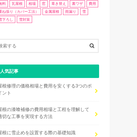
無料
瓦屋根
相場
窓
葺き替え
裏ワザ
費用
重ね張り（カバー工法）
金属屋根
雨漏り
雪
雪下ろし
雪対策
人気記事
屋根修理の価格相場と費用を安くする3つのポ
イント
屋根の漆喰補修の費用相場と工程を理解して
適切な工事を実現する方法
屋根に雪止めを設置する際の基礎知識