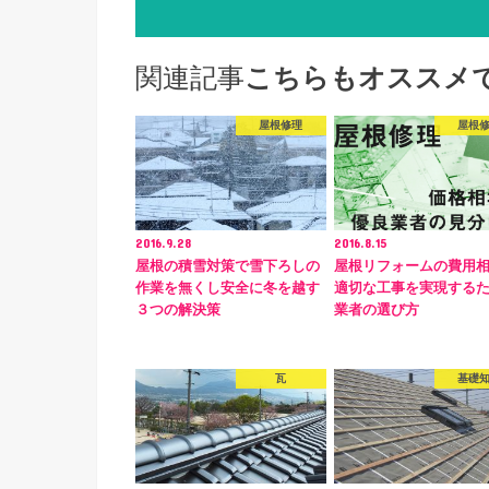
関連記事
こちらもオススメ
屋根修理
屋根
2016.9.28
2016.8.15
屋根の積雪対策で雪下ろしの
屋根リフォームの費用
作業を無くし安全に冬を越す
適切な工事を実現する
３つの解決策
業者の選び方
瓦
基礎