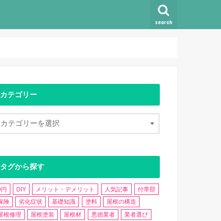
search
カテゴリー
タグから探す
0円
DIY
メリット・デメリット
人気記事
付帯部
保険
劣化症状
基礎知識
塗料
屋根の構造
屋根修理
屋根塗装
屋根材
悪徳業者
業者選び