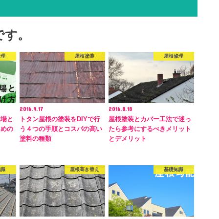
です。
修理
屋根塗装
屋根修理
2016.9.17
2016.8.18
相場と
トタン屋根の塗装をDIYで行
屋根塗装とカバー工法で迷っ
ための
う４つの手順とコスパの高い
たら参考にするべきメリット
塗料の種類
とデメリット
知識
屋根葺き替え
基礎知識