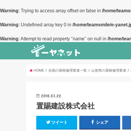
Warning
: Trying to access array offset on false in
/home/teamsm
Warning
: Undefined array key 0 in
/home/teamsmile/e-yanet.j
Warning
: Attempt to read property "name" on null in
/home/team
HOME
全国の屋根修理業者一覧
山形県の屋根修理業者
2018.03.22
置賜建設株式会社
ツイート
シェア