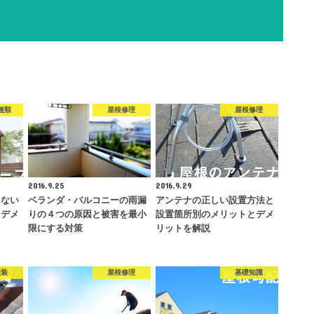
種類
屋根修理
屋根修理
2016.9.25
2016.9.29
しない
ベランダ・バルコニーの雨漏
アンテナの正しい設置方法と
とデメ
りの４つの原因と被害を最小
設置箇所別のメリットとデメ
限にする対策
リットを解説
塗装
屋根修理
基礎知識