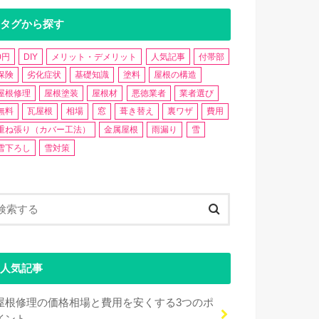
タグから探す
0円
DIY
メリット・デメリット
人気記事
付帯部
保険
劣化症状
基礎知識
塗料
屋根の構造
屋根修理
屋根塗装
屋根材
悪徳業者
業者選び
無料
瓦屋根
相場
窓
葺き替え
裏ワザ
費用
重ね張り（カバー工法）
金属屋根
雨漏り
雪
雪下ろし
雪対策
人気記事
屋根修理の価格相場と費用を安くする3つのポ