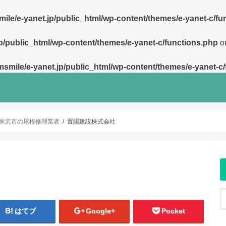
ile/e-yanet.jp/public_html/wp-content/themes/e-yanet-c/fu
p/public_html/wp-content/themes/e-yanet-c/functions.php
on
smile/e-yanet.jp/public_html/wp-content/themes/e-yanet-c
米沢市の屋根修理業者
置賜建設株式会社
はてブ
Google+
Pocket