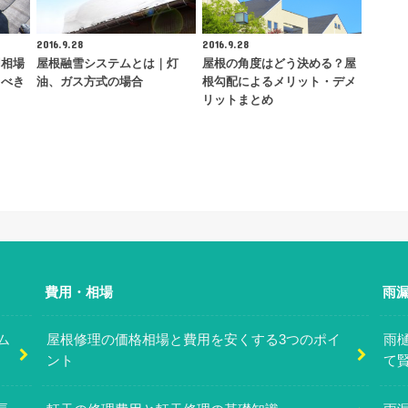
2016.9.28
2016.9.28
用相場
屋根融雪システムとは｜灯
屋根の角度はどう決める？屋
るべき
油、ガス方式の場合
根勾配によるメリット・デメ
リットまとめ
費用・相場
雨
ム
屋根修理の価格相場と費用を安くする3つのポイ
雨
ント
て