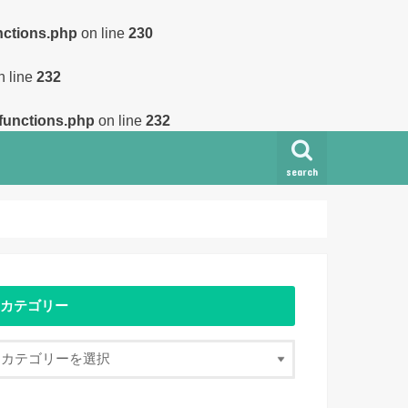
nctions.php
on line
230
 line
232
/functions.php
on line
232
search
カテゴリー