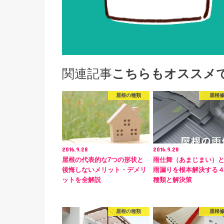
関連記事
こちらもオススメ
屋根の種類
屋根
2016.9.28
2016.9.28
屋根の代表的な7つの形状と
雨仕舞（あまじまい）
後悔しないメリット・デメリ
雨漏りを根本解決する
ットを全解説
種類と解決策
屋根の種類
屋根