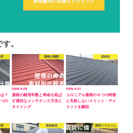
屋根修理の見積もりチェック
です。
修理
屋根の種類
屋根材
2016.9.28
2016.9.21
とは？
屋根の耐用年数と寿命を延ば
コロニアル屋根の６つの特徴
４つの
す適切なメンテナンス方法と
と失敗しないメリット・デメ
タイミング
リットを解説
修理
屋根修理
屋根リフォーム