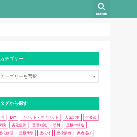
search
カテゴリー
タグから探す
0円
DIY
メリット・デメリット
人気記事
付帯部
保険
劣化症状
基礎知識
塗料
屋根の構造
屋根修理
屋根塗装
屋根材
悪徳業者
業者選び