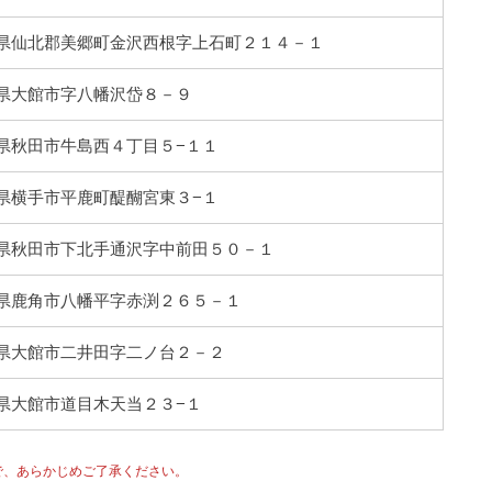
5 秋田県仙北郡美郷町金沢西根字上石町２１４－１
 秋田県大館市字八幡沢岱８－９
 秋田県秋田市牛島西４丁目５−１１
 秋田県横手市平鹿町醍醐宮東３−１
 秋田県秋田市下北手通沢字中前田５０－１
 秋田県鹿角市八幡平字赤渕２６５－１
 秋田県大館市二井田字二ノ台２－２
 秋田県大館市道目木天当２３−１
で、あらかじめご了承ください。