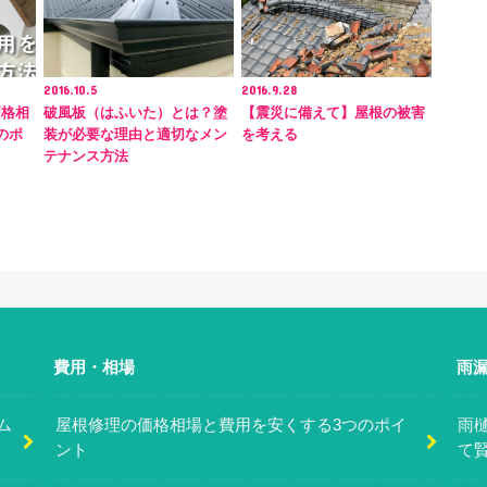
2016.10.5
2016.9.28
価格相
破風板（はふいた）とは？塗
【震災に備えて】屋根の被害
のポ
装が必要な理由と適切なメン
を考える
テナンス方法
費用・相場
雨
ム
屋根修理の価格相場と費用を安くする3つのポイ
雨
ント
て