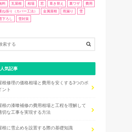
無料
瓦屋根
相場
窓
葺き替え
裏ワザ
費用
重ね張り（カバー工法）
金属屋根
雨漏り
雪
雪下ろし
雪対策
人気記事
屋根修理の価格相場と費用を安くする3つのポ
イント
屋根の漆喰補修の費用相場と工程を理解して
適切な工事を実現する方法
屋根に雪止めを設置する際の基礎知識