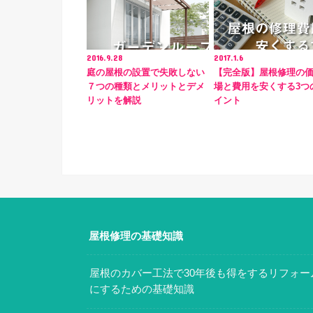
2016.9.28
2017.1.6
庭の屋根の設置で失敗しない
【完全版】屋根修理の
７つの種類とメリットとデメ
場と費用を安くする3つ
リットを解説
イント
屋根修理の基礎知識
屋根のカバー工法で30年後も得をするリフォー
にするための基礎知識